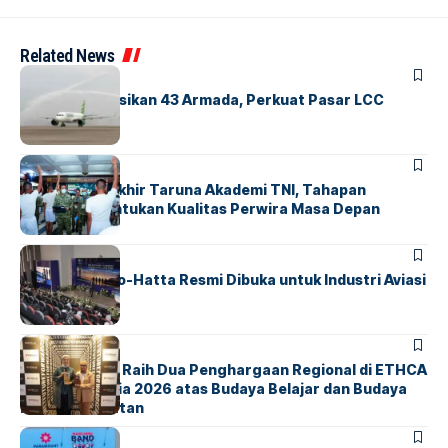
Related News
BANDARA
BERITA
Citilink Operasikan 43 Armada, Perkuat Pasar LCC
Nasional
BERITA
Sidang Pantukhir Taruna Akademi TNI, Tahapan
Strategis Tentukan Kualitas Perwira Masa Depan
BANDARA
BERITA
IALC Soekarno-Hatta Resmi Dibuka untuk Industri Aviasi
Dunia
BERITA
ParagonCorp Raih Dua Penghargaan Regional di ETHCA
Southeast Asia 2026 atas Budaya Belajar dan Budaya
Kebermanfaatan
BERITA
INDEX