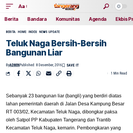
Aa
Berita
Bandara
Komunitas
Agenda
Ekbis P
BERITA
HOME
INDEX
NEWS UPDATE
Teluk Naga Bersih-Bersih
Bangunan Liar
By
ADMIN
Published: 8 Desember, 2016
1 Min Read
Sebanyak 23 bangunan liar (bangli) yang berdiri diatas
lahan pemerintah daerah di Jalan Desa Kampung Besar
RT 003/02, Kecamatan Teluk Naga, dibongkar paksa
oleh Satpol PP Kabupaten Tangerang dan Trantib
Kecamatan Teluk Naga, kemarin. Pembongkaran yang