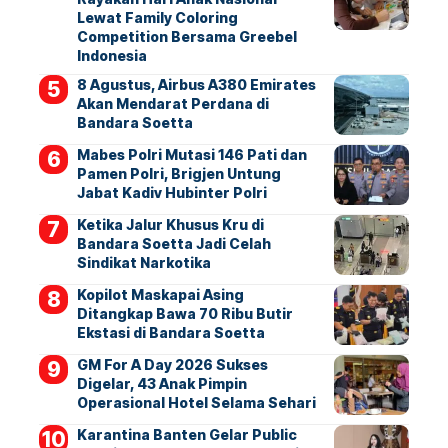
Lewat Family Coloring
Competition Bersama Greebel
Indonesia
8 Agustus, Airbus A380 Emirates
Akan Mendarat Perdana di
Bandara Soetta
Mabes Polri Mutasi 146 Pati dan
Pamen Polri, Brigjen Untung
Jabat Kadiv Hubinter Polri
Ketika Jalur Khusus Kru di
Bandara Soetta Jadi Celah
Sindikat Narkotika
Kopilot Maskapai Asing
Ditangkap Bawa 70 Ribu Butir
Ekstasi di Bandara Soetta
GM For A Day 2026 Sukses
Digelar, 43 Anak Pimpin
Operasional Hotel Selama Sehari
Karantina Banten Gelar Public