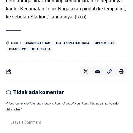
berolahraga, tidak menutup kemungkinan ke depannya
kantor Kecamatan Teluk Naga akan pindah ke tempat ini,
ke sebelah Stadion,” tandasnya. (Rco)
TAGGED:
#BANGUNANLIAR
#PASANGMATATELINGA
#PENERTIBAN
#SATPOLPP
#TELUKNAGA
Tidak ada komentar
Alamat email Anda tidak akan dipublikasikan.
Ruas yang wajib
ditandai
*