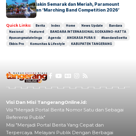
Akhir Pekan Makin Semarak dan Meriah, Paramount
Petals Hadirkan ‘Marching Band Competition 2026’
Quick Links:
Berita
Index
Home
News Update
Bandara
Nasional
Featured
BANDARA INTERNASIONAL SOEKARNO-HATTA
#pasangmatatelinga
Agenda
ANGKASA PURA II
#bandaraSoetta
Ekbis Pro
Komunitas & Lifestyle
KABUPATEN TANGERANG
Visi Dan Misi TangerangOnline.id:
Visi "Menjadi Portal Berita Nomor Satu dan Sebagai
Referensi Publik"
Misi "Menjadi Portal Berita Yang Cepat dan
Terpercaya. Melayani Publik Dengan Berbagai