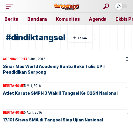
Berita
Bandara
Komunitas
Agenda
Ekbis P
#dindiktangsel
AGENDA
BERITA
8 Juni, 2016
Sinar Mas World Academy Bantu Buku Tulis UPT
Pendidikan Serpong
BERITA
HOME
5 Mei, 2016
Atlet Karate SMPN 3 Wakili Tangsel Ke O2SN Nasional
BERITA
HOME
5 April, 2016
17.101 Siswa SMA di Tangsel Siap Ujian Nasional