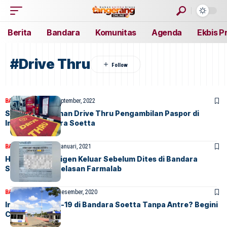
Berita
Bandara
Komunitas
Agenda
Ekbis P
#Drive Thru
BANDARA
BERITA
7 September, 2022
Si Peluru, Layanan Drive Thru Pengambilan Paspor di
Imigrasi Bandara Soetta
BANDARA
BERITA
30 Januari, 2021
Hasil Rapid Antigen Keluar Sebelum Dites di Bandara
Soetta, Ini Penjelasan Farmalab
BANDARA
BERITA
22 Desember, 2020
Ingin Tes Covid-19 di Bandara Soetta Tanpa Antre? Begini
Caranya