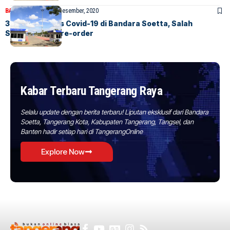
BANDARA
BERITA
20 Desember, 2020
3 Alternatif Tes Covid-19 di Bandara Soetta, Salah
Satunya Bisa Pre-order
Kabar Terbaru Tangerang Raya
Selalu update dengan berita terbaru! Liputan eksklusif dari Bandara
Soetta, Tangerang Kota, Kabupaten Tangerang, Tangsel, dan
Banten hadir setiap hari di TangerangOnline
Explore Now