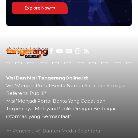
Explore Now
Visi Dan Misi TangerangOnline.id:
Visi "Menjadi Portal Berita Nomor Satu dan Sebagai
Referensi Publik"
Misi "Menjadi Portal Berita Yang Cepat dan
Terpercaya. Melayani Publik Dengan Berbagai
informasi yang Bermanfaat"
Penerbit: PT Banten Media Sejahtera