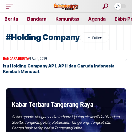
Berita
Bandara
Komunitas
Agenda
Ekbis P
#Holding Company
BANDARA
BERITA
9 April, 2019
Isu Holding Company AP I, AP II dan Garuda Indonesia
Kembali Mencuat
Kabar Terbaru Tangerang Raya
Selalu update dengan berita terbaru! Liputan eksklusif dari Bandara
Soetta, Tangerang Kota, Kabupaten Tangerang, Tangsel, dan
Banten hadir setiap hari di TangerangOnline