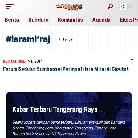
Berita
Bandara
Komunitas
Agenda
Ekbis P
#isrami’raj
BERITA
HOME
1 Mei, 2017
Forum Sedulur Sumbagsel Peringati Isra Miraj di Ciputat
Kabar Terbaru Tangerang Raya
Selalu update dengan berita terbaru! Liputan eksklusif dari Bandara
Soetta, Tangerang Kota, Kabupaten Tangerang, Tangsel, dan
Banten hadir setiap hari di TangerangOnline