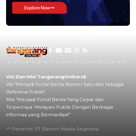
Explore Now
Visi Dan Misi TangerangOnline.id:
Visi "Menjadi Portal Berita Nomor Satu dan Sebagai
Referensi Publik"
Misi "Menjadi Portal Berita Yang Cepat dan
Terpercaya. Melayani Publik Dengan Berbagai
informasi yang Bermanfaat"
Penerbit: PT Banten Media Sejahtera