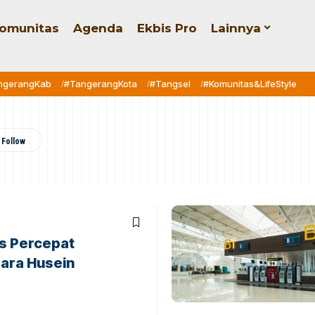
omunitas
Agenda
Ekbis Pro
Lainnya
ngerangKab
#TangerangKota
#Tangsel
#Komunitas&LifeStyle
ts Percepat
dara Husein