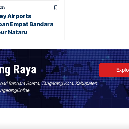
2025
ney Airports
pan Empat Bandara
bur Nataru
ang Raya
Expl
f dari Bandara Soetta, Tangerang Kota, Kabupaten
TangerangOnline