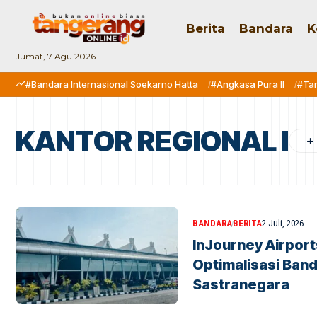
Berita
Bandara
K
Jumat, 7 Agu 2026
#Bandara Internasional Soekarno Hatta
#Angkasa Pura II
#Ta
KANTOR REGIONAL I
BANDARA
BERITA
2 Juli, 2026
InJourney Airpor
Optimalisasi Ban
Sastranegara