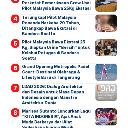
Perketat Pemeriksaan Crew Usai
Pilot Malaysia Bawa 25Kg Ekstasi
Terungkap! Pilot Malaysia
Pecandu Narkoba 20 Tahun,
Ditangkap Bawa Ekstasi di
Bandara Soetta
Pilot Malaysia Bawa Ekstasi 25
Kg, Siapkan Urine “Bersih” untuk
Kelabui Petugas di Bandara
Soetta
Grand Opening Metropolis Padel
Court: Destinasi Olahraga &
Lifestyle Baru di Tangerang
LDAD 2026: Dialog Arsitektur
dan Desain untuk Masa Depan
Indonesia dengan Maestro
Arsitektur Dunia
Marissa Sutanto Luncurkan Lagu
“KITA INDONESIA”, Ajak Anak
Muda Berkarya dari Alat
Sederhana hingga Musik