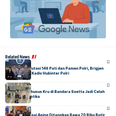
Related News
BERITA
Mabes Polri Mutasi 146 Pati dan Pamen Polri, Brigjen
Untung Jabat Kadiv Hubinter Polri
BANDARA
BERITA
Ketika Jalur Khusus Kru di Bandara Soetta Jadi Celah
Sindikat Narkotika
BANDARA
BERITA
Kopilot Maskapai Asing Ditangkap Bawa 70 Ribu Butir