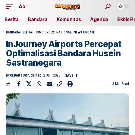
Aa
Berita
Bandara
Komunitas
Agenda
Ekbis P
BANDARA
BERITA
HOME
INDEX
NASIONAL
NEWS UPDATE
InJourney Airports Percepat
Optimalisasi Bandara Husein
Sastranegara
By
REDAKTUR
Published: 2 Juli, 2026
3 Min Read