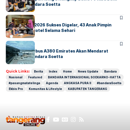
Ekstasi di Bandara Soetta
BERITA
INDEX
GM For A Day 2026 Sukses Digelar, 43 Anak Pimpin
Operasional Hotel Selama Sehari
BANDARA
BERITA
8 Agustus, Airbus A380 Emirates Akan Mendarat
Perdana di Bandara Soetta
Quick Links:
Berita
Index
Home
News Update
Bandara
Nasional
Featured
BANDARA INTERNASIONAL SOEKARNO-HATTA
#pasangmatatelinga
Agenda
ANGKASA PURA II
#bandaraSoetta
Ekbis Pro
Komunitas & Lifestyle
KABUPATEN TANGERANG