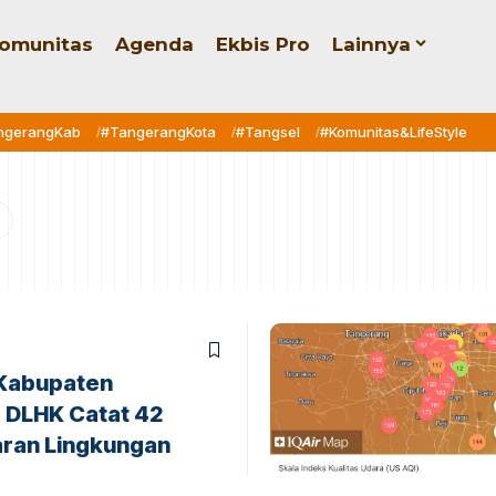
omunitas
Agenda
Ekbis Pro
Lainnya
ngerangKab
#TangerangKota
#Tangsel
#Komunitas&LifeStyle
 Kabupaten
 DLHK Catat 42
ran Lingkungan