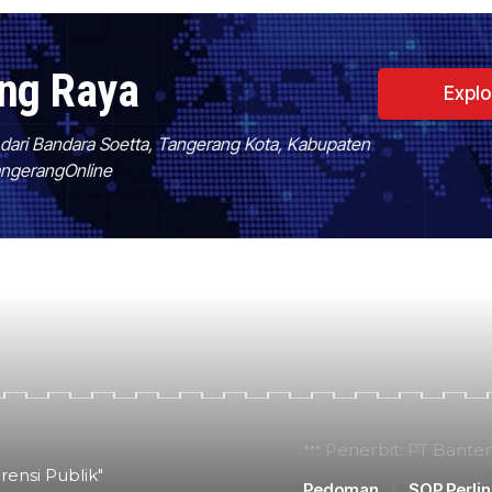
ang Raya
Expl
f dari Bandara Soetta, Tangerang Kota, Kabupaten
TangerangOnline
Penerbit: PT Bante
rensi Publik"
Pedoman
SOP Perli