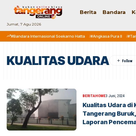
Berita
Bandara
K
Jumat, 7 Agu 2026
#Bandara Internasional Soekarno Hatta
#Angkasa Pura II
#Ta
KUALITAS UDARA
BERITA
HOME
3 Juni, 2024
Kualitas Udara di
Tangerang Buruk,
Laporan Pencema