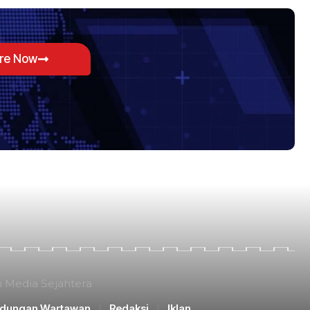
ore Now
n Media Sejahtera
ndungan Wartawan
Redaksi
Iklan