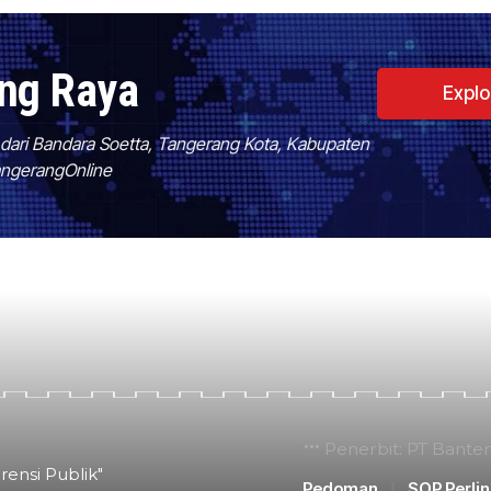
ang Raya
Expl
f dari Bandara Soetta, Tangerang Kota, Kabupaten
TangerangOnline
Penerbit: PT Bante
rensi Publik"
Pedoman
SOP Perli