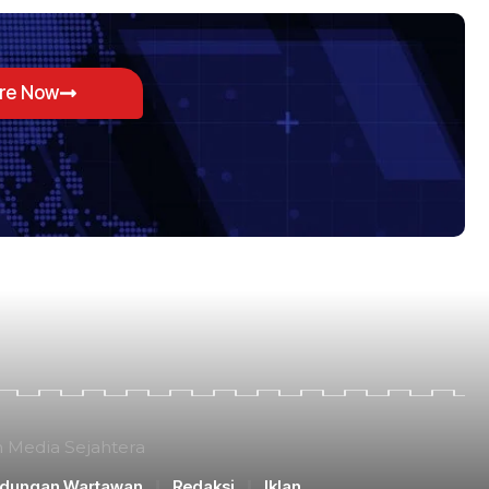
ore Now
n Media Sejahtera
ndungan Wartawan
Redaksi
Iklan