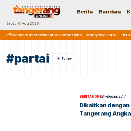
Berita
Bandara
K
Sabtu, 8 Agu 2026
#Bandara Internasional Soekarno Hatta
#Angkasa Pura II
#Ta
#partai
BERITA
HOME
8 Februari, 2017
Dikaitkan dengan 
Tangerang Angkat