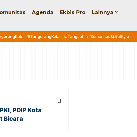
omunitas
Agenda
Ekbis Pro
Lainnya
ngerangKab
#TangerangKota
#Tangsel
#Komunitas&LifeStyle
PKI, PDIP Kota
 Bicara