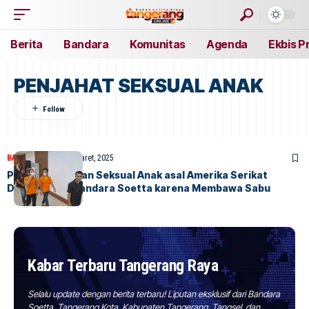
Berita
Bandara
Komunitas
Agenda
Ekbis P
PENJAHAT SEKSUAL ANAK
BANDARA
BERITA
7 Maret, 2025
Pelaku Kejahatan Seksual Anak asal Amerika Serikat
Ditangkap di Bandara Soetta karena Membawa Sabu
Kabar Terbaru Tangerang Raya
Selalu update dengan berita terbaru! Liputan eksklusif dari Bandara
Soetta, Tangerang Kota, Kabupaten Tangerang, Tangsel, dan