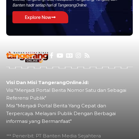
Banten hadir setiap hari di TangerangOnline
Explore Now
Visi Dan Misi TangerangOnline.id:
Visi "Menjadi Portal Berita Nomor Satu dan Sebagai
Referensi Publik"
Misi "Menjadi Portal Berita Yang Cepat dan
Terpercaya. Melayani Publik Dengan Berbagai
informasi yang Bermanfaat"
Penerbit: PT Banten Media Sejahtera