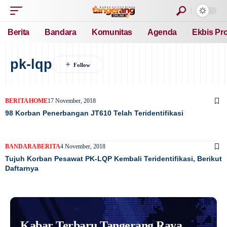
Berita
Bandara
Komunitas
Agenda
Ekbis Pr
pk-lqp
BERITA
HOME
17 November, 2018
98 Korban Penerbangan JT610 Telah Teridentifikasi
BANDARA
BERITA
4 November, 2018
Tujuh Korban Pesawat PK-LQP Kembali Teridentifikasi, Berikut
Daftarnya
Kabar Terbaru Tangerang Raya