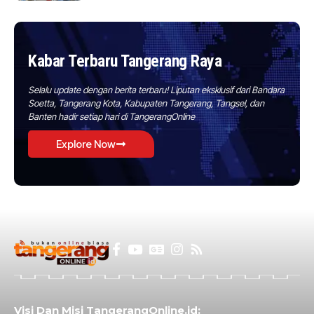
Kabar Terbaru Tangerang Raya
Selalu update dengan berita terbaru! Liputan eksklusif dari Bandara
Soetta, Tangerang Kota, Kabupaten Tangerang, Tangsel, dan
Banten hadir setiap hari di TangerangOnline
Explore Now
Visi Dan Misi TangerangOnline.id: