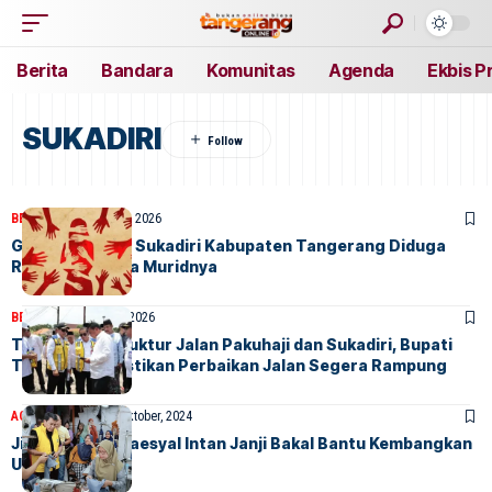
Berita
Bandara
Komunitas
Agenda
Ekbis P
SUKADIRI
BERITA
HOME
27 April, 2026
Guru Ngaji Asal Sukadiri Kabupaten Tangerang Diduga
Rudapaksa Tiga Muridnya
BERITA
HOME
2 April, 2026
Tinjau Infrastruktur Jalan Pakuhaji dan Sukadiri, Bupati
Tangerang Pastikan Perbaikan Jalan Segera Rampung
AGENDA
BERITA
30 Oktober, 2024
Jika Terpilih, Maesyal Intan Janji Bakal Bantu Kembangkan
UMKM dan IKM