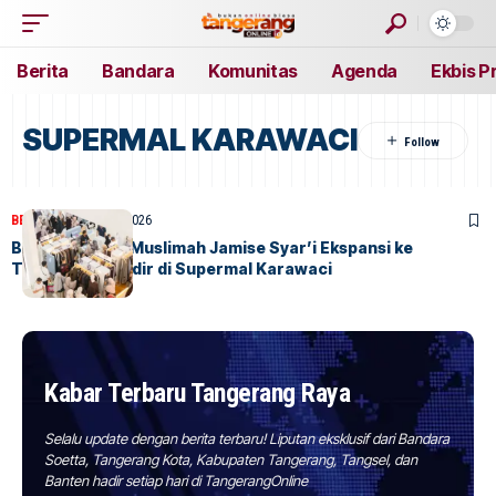
Berita
Bandara
Komunitas
Agenda
Ekbis P
SUPERMAL KARAWACI
BERITA
HOME
6 Juli, 2026
Brand Fashion Muslimah Jamise Syar’i Ekspansi ke
Tangerang, Hadir di Supermal Karawaci
Kabar Terbaru Tangerang Raya
Selalu update dengan berita terbaru! Liputan eksklusif dari Bandara
Soetta, Tangerang Kota, Kabupaten Tangerang, Tangsel, dan
Banten hadir setiap hari di TangerangOnline