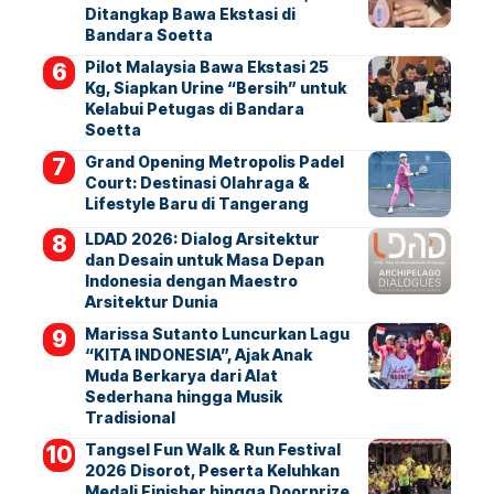
Ditangkap Bawa Ekstasi di
Bandara Soetta
Pilot Malaysia Bawa Ekstasi 25
Kg, Siapkan Urine “Bersih” untuk
Kelabui Petugas di Bandara
Soetta
Grand Opening Metropolis Padel
Court: Destinasi Olahraga &
Lifestyle Baru di Tangerang
LDAD 2026: Dialog Arsitektur
dan Desain untuk Masa Depan
Indonesia dengan Maestro
Arsitektur Dunia
Marissa Sutanto Luncurkan Lagu
“KITA INDONESIA”, Ajak Anak
Muda Berkarya dari Alat
Sederhana hingga Musik
Tradisional
Tangsel Fun Walk & Run Festival
2026 Disorot, Peserta Keluhkan
Medali Finisher hingga Doorprize