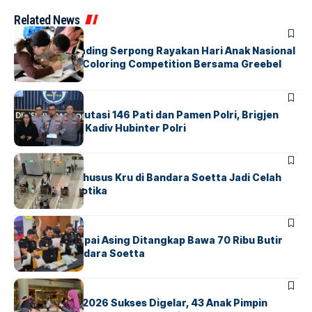
Related News
BERITA
INDEX
Atria Hotel Gading Serpong Rayakan Hari Anak Nasional
Lewat Family Coloring Competition Bersama Greebel
Indonesia
BERITA
Mabes Polri Mutasi 146 Pati dan Pamen Polri, Brigjen
Untung Jabat Kadiv Hubinter Polri
BANDARA
BERITA
Ketika Jalur Khusus Kru di Bandara Soetta Jadi Celah
Sindikat Narkotika
BANDARA
BERITA
Kopilot Maskapai Asing Ditangkap Bawa 70 Ribu Butir
Ekstasi di Bandara Soetta
BERITA
INDEX
GM For A Day 2026 Sukses Digelar, 43 Anak Pimpin