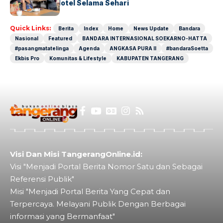
Operasional Hotel Selama Sehari
Quick Links:
Berita
Index
Home
News Update
Bandara
Nasional
Featured
BANDARA INTERNASIONAL SOEKARNO-HATTA
#pasangmatatelinga
Agenda
ANGKASA PURA II
#bandaraSoetta
Ekbis Pro
Komunitas & Lifestyle
KABUPATEN TANGERANG
Visi Dan Misi TangerangOnline.id:
Visi "Menjadi Portal Berita Nomor Satu dan Sebagai
Referensi Publik"
Misi "Menjadi Portal Berita Yang Cepat dan
Terpercaya. Melayani Publik Dengan Berbagai
informasi yang Bermanfaat"