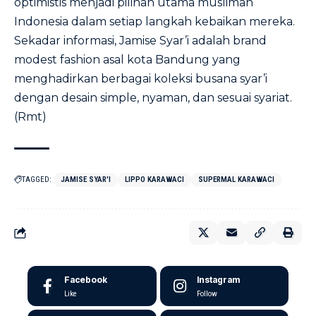
optimistis menjadi pilihan utama muslimah
Indonesia dalam setiap langkah kebaikan mereka.
Sekadar informasi, Jamise Syar’i adalah brand
modest fashion asal kota Bandung yang
menghadirkan berbagai koleksi busana syar’i
dengan desain simple, nyaman, dan sesuai syariat.
(Rmt)
TAGGED:
JAMISE SYAR'I
LIPPO KARAWACI
SUPERMAL KARAWACI
Facebook
Instagram
Like
Follow