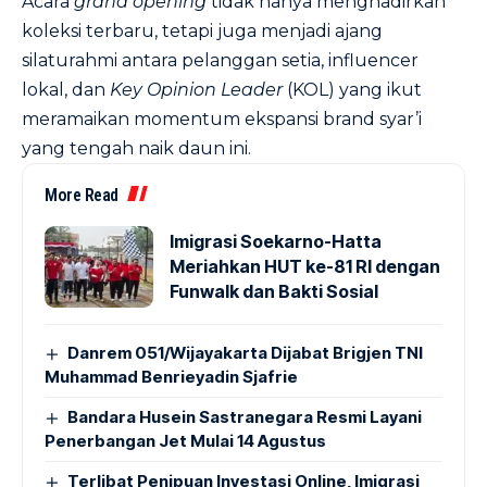
Acara
grand opening
tidak hanya menghadirkan
koleksi terbaru, tetapi juga menjadi ajang
silaturahmi antara pelanggan setia, influencer
lokal, dan
Key Opinion Leader
(KOL) yang ikut
meramaikan momentum ekspansi brand syar’i
yang tengah naik daun ini.
More Read
Imigrasi Soekarno-Hatta
Meriahkan HUT ke-81 RI dengan
Funwalk dan Bakti Sosial
Danrem 051/Wijayakarta Dijabat Brigjen TNI
Muhammad Benrieyadin Sjafrie
Bandara Husein Sastranegara Resmi Layani
Penerbangan Jet Mulai 14 Agustus
Terlibat Penipuan Investasi Online, Imigrasi