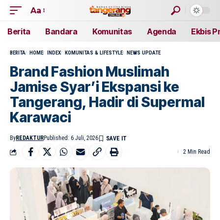
Aa
Berita
Bandara
Komunitas
Agenda
Ekbis P
BERITA
HOME
INDEX
KOMUNITAS & LIFESTYLE
NEWS UPDATE
Brand Fashion Muslimah
Jamise Syar’i Ekspansi ke
Tangerang, Hadir di Supermal
Karawaci
By
REDAKTUR
Published: 6 Juli, 2026
2 Min Read