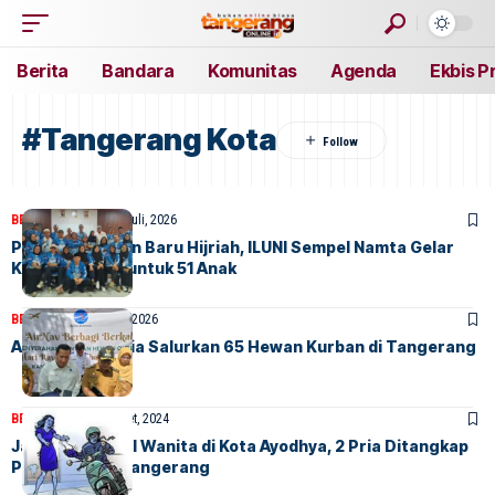
Berita
Bandara
Komunitas
Agenda
Ekbis P
#Tangerang Kota
BERITA
FEATURED
5 Juli, 2026
Peringati Tahun Baru Hijriah, ILUNI Sempel Namta Gelar
Khitan Massal untuk 51 Anak
BERITA
HOME
25 Mei, 2026
AirNav Indonesia Salurkan 65 Hewan Kurban di Tangerang
BERITA
HOME
26 Maret, 2024
Jambret Ponsel Wanita di Kota Ayodhya, 2 Pria Ditangkap
Polres Metro Tangerang