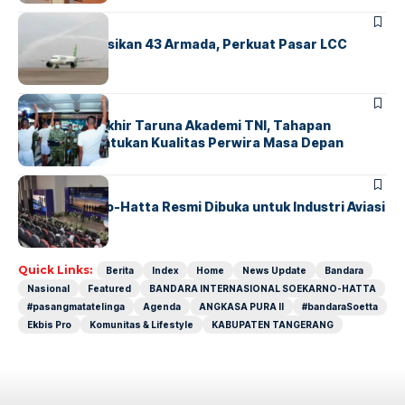
BANDARA
BERITA
Citilink Operasikan 43 Armada, Perkuat Pasar LCC
Nasional
BERITA
Sidang Pantukhir Taruna Akademi TNI, Tahapan
Strategis Tentukan Kualitas Perwira Masa Depan
BANDARA
BERITA
IALC Soekarno-Hatta Resmi Dibuka untuk Industri Aviasi
Dunia
Quick Links:
Berita
Index
Home
News Update
Bandara
Nasional
Featured
BANDARA INTERNASIONAL SOEKARNO-HATTA
#pasangmatatelinga
Agenda
ANGKASA PURA II
#bandaraSoetta
Ekbis Pro
Komunitas & Lifestyle
KABUPATEN TANGERANG