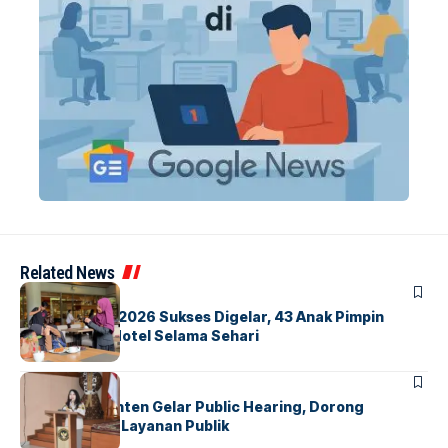
Related News
BERITA
INDEX
GM For A Day 2026 Sukses Digelar, 43 Anak Pimpin
Operasional Hotel Selama Sehari
BANDARA
BERITA
Karantina Banten Gelar Public Hearing, Dorong
Transparansi Layanan Publik