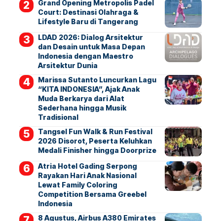
Grand Opening Metropolis Padel
Court: Destinasi Olahraga &
Lifestyle Baru di Tangerang
LDAD 2026: Dialog Arsitektur
dan Desain untuk Masa Depan
Indonesia dengan Maestro
Arsitektur Dunia
Marissa Sutanto Luncurkan Lagu
“KITA INDONESIA”, Ajak Anak
Muda Berkarya dari Alat
Sederhana hingga Musik
Tradisional
Tangsel Fun Walk & Run Festival
2026 Disorot, Peserta Keluhkan
Medali Finisher hingga Doorprize
Atria Hotel Gading Serpong
Rayakan Hari Anak Nasional
Lewat Family Coloring
Competition Bersama Greebel
Indonesia
8 Agustus, Airbus A380 Emirates