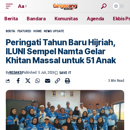
Aa
Berita
Bandara
Komunitas
Agenda
Ekbis P
BERITA
FEATURED
HOME
NEWS UPDATE
Peringati Tahun Baru Hijriah,
ILUNI Sempel Namta Gelar
Khitan Massal untuk 51 Anak
By
REDAKSI
Published: 5 Juli, 2026
3 Min Read