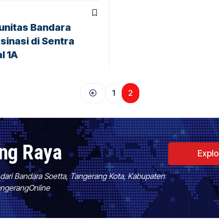
unitas Bandara
sinasi di Sentra
l 1A
1
2
ang Raya
Expl
f dari Bandara Soetta, Tangerang Kota, Kabupaten
TangerangOnline