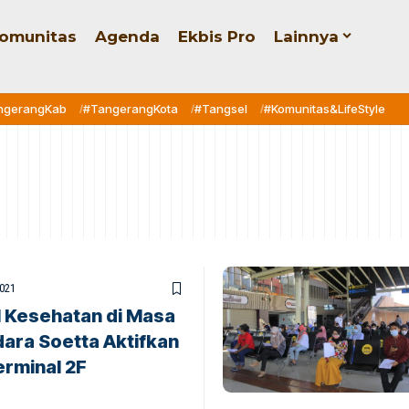
omunitas
Agenda
Ekbis Pro
Lainnya
ngerangKab
#TangerangKota
#Tangsel
#Komunitas&LifeStyle
2021
l Kesehatan di Masa
ara Soetta Aktifkan
erminal 2F