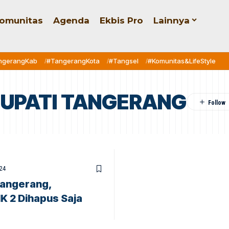
omunitas
Agenda
Ekbis Pro
Lainnya
ngerangKab
#TangerangKota
#Tangsel
#Komunitas&LifeStyle
BUPATI TANGERANG
24
angerang,
IK 2 Dihapus Saja