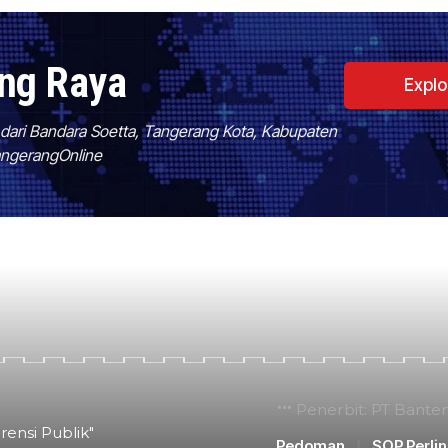
ang Raya
Expl
f dari Bandara Soetta, Tangerang Kota, Kabupaten
TangerangOnline
Penerbit: PT Bante
rensi Publik"
Pedoman
SOP Perli