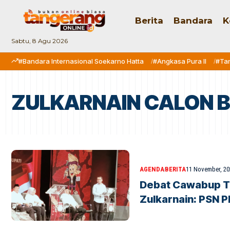
Berita
Bandara
K
Sabtu, 8 Agu 2026
#Bandara Internasional Soekarno Hatta
#Angkasa Pura II
#Ta
ZULKARNAIN CALON 
AGENDA
BERITA
11 November, 20
Debat Cawabup T
Zulkarnain: PSN P