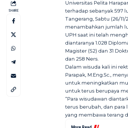
Universitas Pelita Harap
terhadap sebanyak 597 l
SHARE
Tangerang, Sabtu (26/11/
menambahkan jumlah lul
UPH saat ini telah mengh
diantaranya 1.028 Diploma 3
Magister (S2) dan 31 Dokt
dan 258 Ners.
Dalam wisuda kali ini rek
Parapak,
M.Eng.Sc
., men
untuk meningkatkan mu
untuk terus berupaya men
“Para wisudawan diantar
terus berubah, dan para
yang membawa terang da
More Read