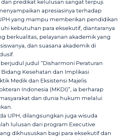
dan predikat kelulusan sangat terpuji.
 menyampaikan apresiasinya terhadap
UPH yang mampu memberikan pendidikan
hi kebutuhan para eksekutif, diantaranya
ng berkualitas, pelayanan akademik yang
swanya, dan suasana akademik di
usif.
g berjudul judul “Disharmoni Peraturan
Bidang Kesehatan dan Implikasi
ik Medik dan Eksistensi Majelis
kteran Indonesia (MKDI)”, ia berharap
 masyarakat dan dunia hukum melalui
ukan.
a UPH, dilangsungkan juga wisuda
lah lulusan dari program Executive
yang dikhususkan bagi para eksekutif dan