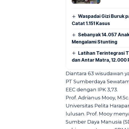
Waspadai Gizi Buruk 
Catat 1.151 Kasus
Sebanyak 14.057 Anak
Mengalami Stunting
Latihan Terintegrasi T
dan Antar Matra, 12.000 P
Diantara 63 wisudawan yan
PT Sumberdaya Sewatama
EEC dengan IPK 3,73.
Prof. Adrianus Mooy,
M.Sc
Universitas Pelita Hara
lulusan. Prof. Mooy me
Sumber Daya Manusia (SD