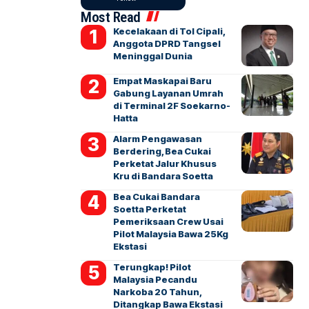
Most Read
Kecelakaan di Tol Cipali,
Anggota DPRD Tangsel
Meninggal Dunia
Empat Maskapai Baru
Gabung Layanan Umrah
di Terminal 2F Soekarno-
Hatta
Alarm Pengawasan
Berdering, Bea Cukai
Perketat Jalur Khusus
Kru di Bandara Soetta
Bea Cukai Bandara
Soetta Perketat
Pemeriksaan Crew Usai
Pilot Malaysia Bawa 25Kg
Ekstasi
Terungkap! Pilot
Malaysia Pecandu
Narkoba 20 Tahun,
Ditangkap Bawa Ekstasi