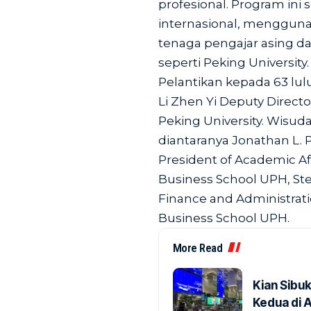
profesional. Program in
internasional, mengguna
tenaga pengajar asing da
seperti Peking University.
Pelantikan kepada 63 lu
Li Zhen Yi Deputy Direct
Peking University. Wisuda
diantaranya Jonathan L. 
President of Academic Af
Business School UPH, Ste
Finance and Administratio
Business School UPH.
More Read
Kian Sibu
Kedua di 