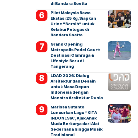
di Bandara Soetta
Pilot Malaysia Bawa
Ekstasi 25 Kg, Siapkan
Urine “Bersih” untuk
Kelabui Petugas di
Bandara Soetta
Grand Opening
Metropolis Padel Court:
Destinasi Olahraga &
Lifestyle Baru di
Tangerang
LDAD 2026: Dialog
Arsitektur dan Desain
untuk Masa Depan
Indonesia dengan
Maestro Arsitektur Dunia
Marissa Sutanto
Luncurkan Lagu “KITA
INDONESIA”, Ajak Anak
Muda Berkarya dari Alat
Sederhana hingga Musik
Tradisional