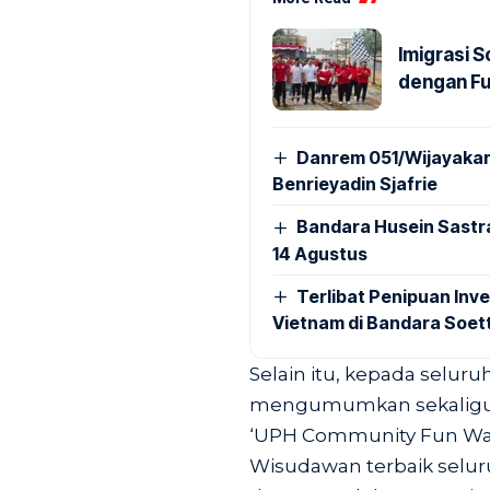
Imigrasi 
dengan Fu
Danrem 051/Wijayakar
Benrieyadin Sjafrie
Bandara Husein Sastr
14 Agustus
Terlibat Penipuan Inve
Vietnam di Bandara Soet
Selain itu, kepada selur
mengumumkan sekaligus
‘UPH Community Fun Wal
Wisudawan terbaik seluruh 