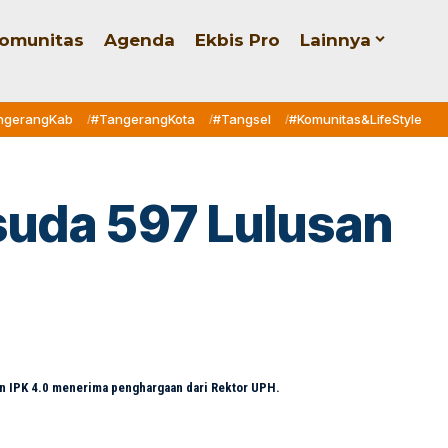
omunitas
Agenda
Ekbis Pro
Lainnya
ngerangKab
#TangerangKota
#Tangsel
#Komunitas&LifeStyle
suda 597 Lulusan
gan IPK 4.0 menerima penghargaan dari Rektor UPH.