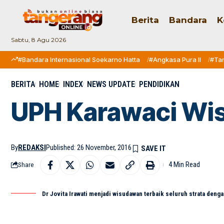
Berita
Bandara
K
Sabtu, 8 Agu 2026
#Bandara Internasional Soekarno Hatta
#Angkasa Pura II
#Ta
BERITA
HOME
INDEX
NEWS UPDATE
PENDIDIKAN
UPH Karawaci Wi
By
REDAKSI
Published: 26 November, 2016
4 Min Read
Share
Dr Jovita Irawati menjadi wisudawan terbaik seluruh strata den