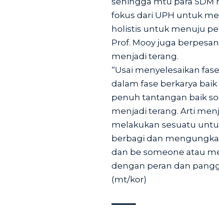
sehingga mtu para SDM ha
fokus dari UPH untuk me
holistis untuk menuju 
Prof. Mooy juga berpesan
menjadi terang.
“Usai menyelesaikan fase
dalam fase berkarya bai
penuh tantangan baik sosi
menjadi terang. Arti men
melakukan sesuatu untu
berbagi dan mengungkapk
dan be someone atau me
dengan peran dan panggi
(mt/kor)