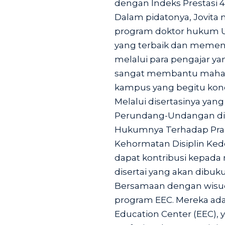
dengan Indeks Prestasi 4 
Dalam pidatonya, Jovita
program doktor hukum 
yang terbaik dan memenu
melalui para pengajar ya
sangat membantu mahasi
kampus yang begitu kond
Melalui disertasinya yan
Perundang-Undangan di 
Hukumnya Terhadap Prakt
Kehormatan Disiplin Kedo
dapat kontribusi kepada
disertai yang akan dibuk
Bersamaan dengan wisud
program EEC. Mereka ada
Education Center (EEC), 