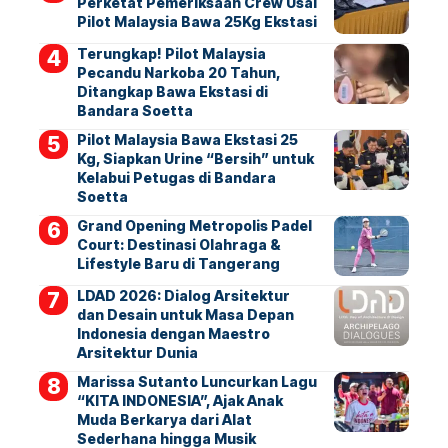
Perketat Pemeriksaan Crew Usai
Pilot Malaysia Bawa 25Kg Ekstasi
Terungkap! Pilot Malaysia
Pecandu Narkoba 20 Tahun,
Ditangkap Bawa Ekstasi di
Bandara Soetta
Pilot Malaysia Bawa Ekstasi 25
Kg, Siapkan Urine “Bersih” untuk
Kelabui Petugas di Bandara
Soetta
Grand Opening Metropolis Padel
Court: Destinasi Olahraga &
Lifestyle Baru di Tangerang
LDAD 2026: Dialog Arsitektur
dan Desain untuk Masa Depan
Indonesia dengan Maestro
Arsitektur Dunia
Marissa Sutanto Luncurkan Lagu
“KITA INDONESIA”, Ajak Anak
Muda Berkarya dari Alat
Sederhana hingga Musik