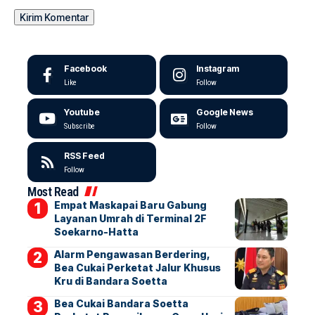
Facebook
Instagram
Like
Follow
Youtube
Google News
Subscribe
Follow
RSS Feed
Follow
Most Read
Empat Maskapai Baru Gabung
Layanan Umrah di Terminal 2F
Soekarno-Hatta
Alarm Pengawasan Berdering,
Bea Cukai Perketat Jalur Khusus
Kru di Bandara Soetta
Bea Cukai Bandara Soetta