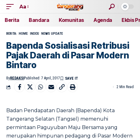
Aa
Berita
Bandara
Komunitas
Agenda
Ekbis P
BERITA
HOME
INDEX
NEWS UPDATE
Bapenda Sosialisasi Retribusi
Pajak Daerah di Pasar Modern
Bintaro
By
REDAKSI
Published: 7 April, 2017
2 Min Read
Badan Pendapatan Daerah (Bapenda) Kota
Tangerang Selatan (Tangsel) memenuhi
permintaan Paguyuban Maju Bersama yang
merupakan himpunan pedagang di Pasar Modern