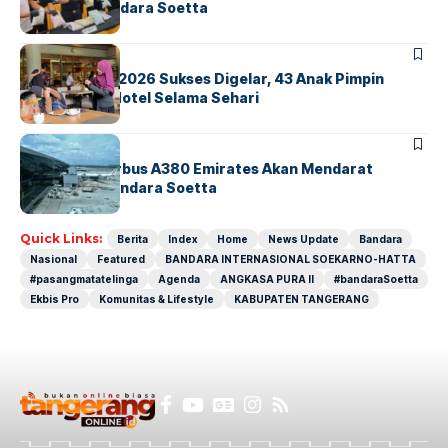
Ekstasi di Bandara Soetta
BERITA
INDEX
GM For A Day 2026 Sukses Digelar, 43 Anak Pimpin
Operasional Hotel Selama Sehari
BANDARA
BERITA
8 Agustus, Airbus A380 Emirates Akan Mendarat
Perdana di Bandara Soetta
Quick Links:
Berita
Index
Home
News Update
Bandara
Nasional
Featured
BANDARA INTERNASIONAL SOEKARNO-HATTA
#pasangmatatelinga
Agenda
ANGKASA PURA II
#bandaraSoetta
Ekbis Pro
Komunitas & Lifestyle
KABUPATEN TANGERANG