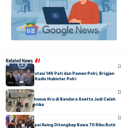
Related News
BERITA
Mabes Polri Mutasi 146 Pati dan Pamen Polri, Brigjen
Untung Jabat Kadiv Hubinter Polri
BANDARA
BERITA
Ketika Jalur Khusus Kru di Bandara Soetta Jadi Celah
Sindikat Narkotika
BANDARA
BERITA
Kopilot Maskapai Asing Ditangkap Bawa 70 Ribu Butir