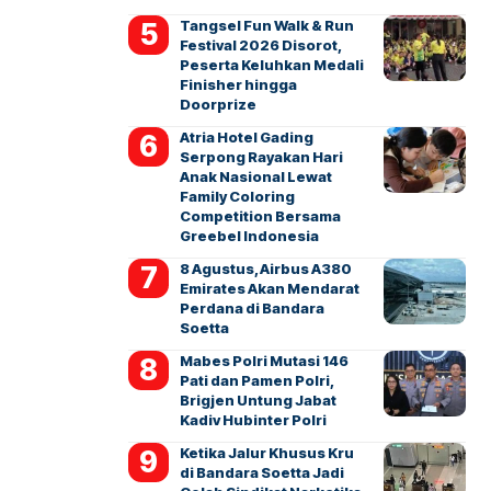
Tangsel Fun Walk & Run
Festival 2026 Disorot,
Peserta Keluhkan Medali
Finisher hingga
Doorprize
Atria Hotel Gading
Serpong Rayakan Hari
Anak Nasional Lewat
Family Coloring
Competition Bersama
Greebel Indonesia
8 Agustus, Airbus A380
Emirates Akan Mendarat
Perdana di Bandara
Soetta
Mabes Polri Mutasi 146
Pati dan Pamen Polri,
Brigjen Untung Jabat
Kadiv Hubinter Polri
Ketika Jalur Khusus Kru
di Bandara Soetta Jadi