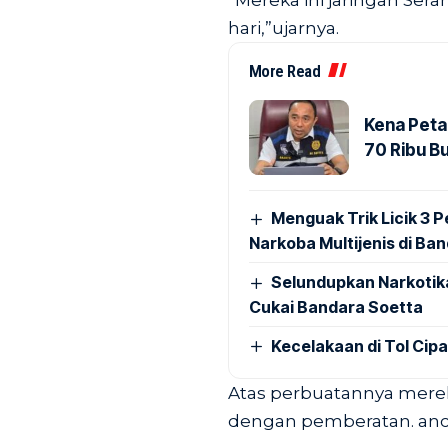
“Mereka ini jaringan Sera
hari,”ujarnya.
More Read
Kena Peta
70 Ribu B
Menguak Trik Licik 3
Narkoba Multijenis di Ba
Selundupkan Narkotik
Cukai Bandara Soetta
Kecelakaan di Tol Cip
Atas perbuatannya merek
dengan pemberatan. anca