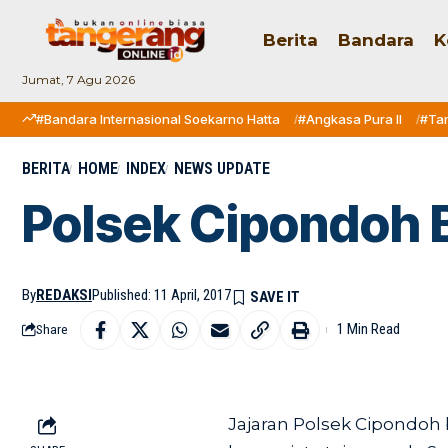
Berita
Bandara
K
Jumat, 7 Agu 2026
#Bandara Internasional Soekarno Hatta
#Angkasa Pura II
#Ta
BERITA
HOME
INDEX
NEWS UPDATE
Polsek Cipondoh 
By
REDAKSI
Published: 11 April, 2017
1 Min Read
Share
Jajaran Polsek Cipondoh