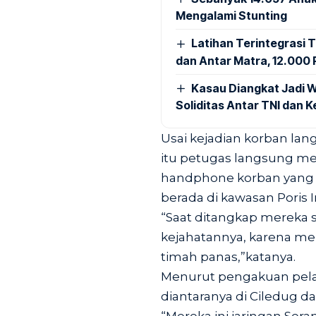
Mengalami Stunting
Latihan Terintegrasi T
dan Antar Matra, 12.000 P
Kasau Diangkat Jadi W
Soliditas Antar TNI dan 
Usai kejadian korban la
itu petugas langsung men
handphone korban yang t
berada di kawasan Poris 
“Saat ditangkap mereka
kejahatannya, karena 
timah panas,”katanya.
Menurut pengakuan pelak
diantaranya di Ciledug d