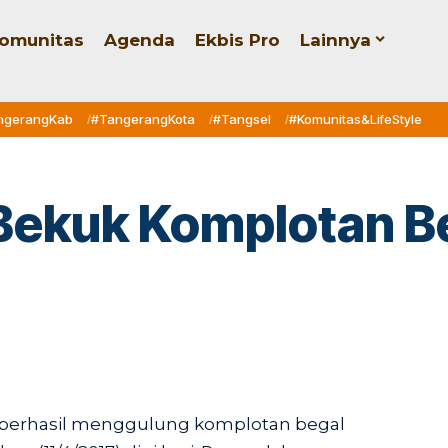
omunitas
Agenda
Ekbis Pro
Lainnya
ngerangKab
#TangerangKota
#Tangsel
#Komunitas&LifeStyle
Bekuk Komplotan B
 berhasil menggulung komplotan begal