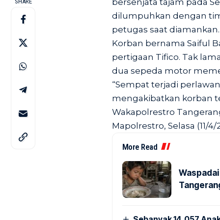
bersenjata tajam pada Sela
SHARE
dilumpuhkan dengan ti
petugas saat diamankan.
Korban bernama Saiful Ba
pertigaan Tifico. Tak la
dua sepeda motor meme
“Sempat terjadi perlawa
mengakibatkan korban ter
Wakapolrestro Tangerang
Mapolrestro, Selasa (11/4/
More Read
Waspadai 
Tangerang
Sebanyak 14.057 Anak