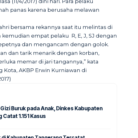
sa (11/4/2017) dini hari. Para pelaku
mah panas karena berusaha melawan
hri bersama rekannya saat itu melintas di
ma kemudian empat pelaku R, E, J, SJ dengan
petnya dan mengancam dengan golok.
nan dan tarik menarik dengan korban,
luka memar di jari tangannya,” kata
 Kota, AKBP Erwin Kurniawan di
2017)
Gizi Buruk pada Anak, Dinkes Kabupaten
 Catat 1.151 Kasus
 di Kabupaten Tangerang Tercatat