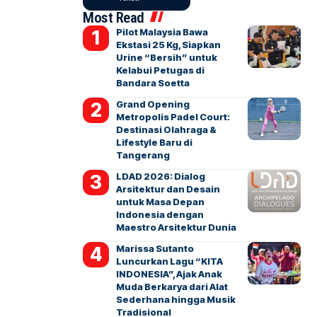
Most Read
Pilot Malaysia Bawa
Ekstasi 25 Kg, Siapkan
Urine “Bersih” untuk
Kelabui Petugas di
Bandara Soetta
Grand Opening
Metropolis Padel Court:
Destinasi Olahraga &
Lifestyle Baru di
Tangerang
LDAD 2026: Dialog
Arsitektur dan Desain
untuk Masa Depan
Indonesia dengan
Maestro Arsitektur Dunia
Marissa Sutanto
Luncurkan Lagu “KITA
INDONESIA”, Ajak Anak
Muda Berkarya dari Alat
Sederhana hingga Musik
Tradisional