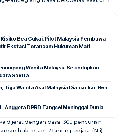
ng-Pandeglang biasa beroperasi saat dini
 Risiko Bea Cukai, Pilot Malaysia Pembawa
utir Ekstasi Terancam Hukuman Mati
 Penumpang Wanita Malaysia Selundupkan
ndara Soetta
a, Tiga Wanita Asal Malaysia Diamankan Bea
ali, Anggota DPRD Tangsel Meninggal Dunia
a dijerat dengan pasal 365 pencurian
man hukuman 12 tahun penjara. (Nji)