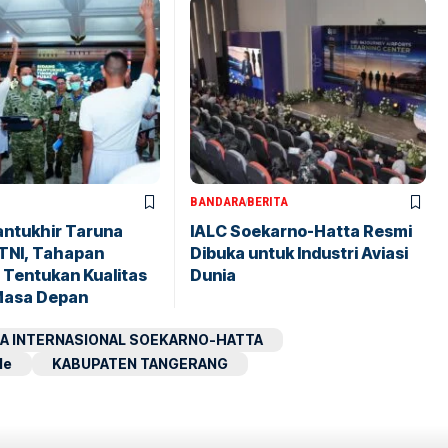
BANDARA
BERITA
antukhir Taruna
IALC Soekarno-Hatta Resmi
TNI, Tahapan
Dibuka untuk Industri Aviasi
 Tentukan Kualitas
Dunia
Masa Depan
A INTERNASIONAL SOEKARNO-HATTA
le
KABUPATEN TANGERANG