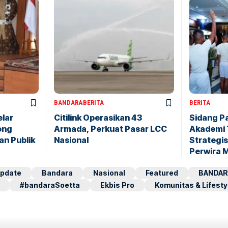
BANDARA
BERITA
BERITA
elar
Citilink Operasikan 43
Sidang P
ong
Armada, Perkuat Pasar LCC
Akademi 
an Publik
Nasional
Strategis
Perwira 
pdate
Bandara
Nasional
Featured
BANDAR
#bandaraSoetta
Ekbis Pro
Komunitas & Lifesty