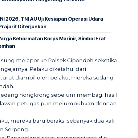
NI 2026, TNI AU Uji Kesiapan Operasi Udara
rajurit Diterjunkan
arga Kehormatan Korps Marinir, Simbol Erat
Kemhan
ngsung melapor ke Polsek Cipondoh seketika
gejarnya. Pelaku diketahui dari
urut diambil oleh pelaku, mereka sedang
Indah.
 sedang nongkrong sebelum membagi hasil
melawan petugas pun melumpuhkan dengan
u, mereka baru beraksi sebanyak dua kali
an Serpong.