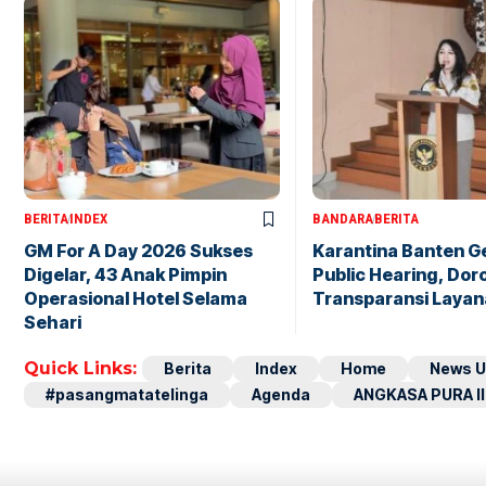
BERITA
INDEX
BANDARA
BERITA
GM For A Day 2026 Sukses
Karantina Banten G
Digelar, 43 Anak Pimpin
Public Hearing, Dor
Operasional Hotel Selama
Transparansi Layan
Sehari
Quick Links:
Berita
Index
Home
News U
#pasangmatatelinga
Agenda
ANGKASA PURA II