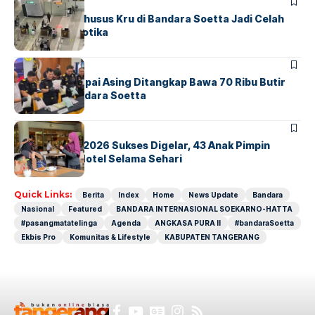
BANDARA
BERITA
Ketika Jalur Khusus Kru di Bandara Soetta Jadi Celah
Sindikat Narkotika
BANDARA
BERITA
Kopilot Maskapai Asing Ditangkap Bawa 70 Ribu Butir
Ekstasi di Bandara Soetta
BERITA
INDEX
GM For A Day 2026 Sukses Digelar, 43 Anak Pimpin
Operasional Hotel Selama Sehari
Quick Links:
Berita
Index
Home
News Update
Bandara
Nasional
Featured
BANDARA INTERNASIONAL SOEKARNO-HATTA
#pasangmatatelinga
Agenda
ANGKASA PURA II
#bandaraSoetta
Ekbis Pro
Komunitas & Lifestyle
KABUPATEN TANGERANG