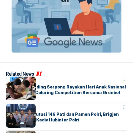
Related News
BERITA
INDEX
Atria Hotel Gading Serpong Rayakan Hari Anak Nasional
Lewat Family Coloring Competition Bersama Greebel
Indonesia
BERITA
Mabes Polri Mutasi 146 Pati dan Pamen Polri, Brigjen
Untung Jabat Kadiv Hubinter Polri