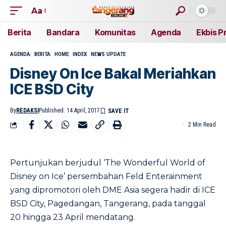
Aa
Berita
Bandara
Komunitas
Agenda
Ekbis P
AGENDA
BERITA
HOME
INDEX
NEWS UPDATE
Disney On Ice Bakal Meriahkan
ICE BSD City
By
REDAKSI
Published: 14 April, 2017
2 Min Read
Pertunjukan berjudul ‘The Wonderful World of
Disney on Ice’ persembahan Feld Enterainment
yang dipromotori oleh DME Asia segera hadir di ICE
BSD City, Pagedangan, Tangerang, pada tanggal
20 hingga 23 April mendatang.