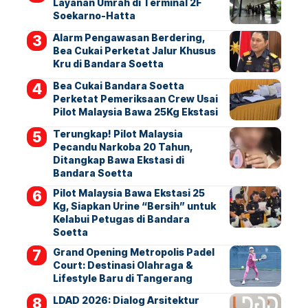
Layanan Umrah di Terminal 2F
Soekarno-Hatta
Alarm Pengawasan Berdering,
Bea Cukai Perketat Jalur Khusus
Kru di Bandara Soetta
Bea Cukai Bandara Soetta
Perketat Pemeriksaan Crew Usai
Pilot Malaysia Bawa 25Kg Ekstasi
Terungkap! Pilot Malaysia
Pecandu Narkoba 20 Tahun,
Ditangkap Bawa Ekstasi di
Bandara Soetta
Pilot Malaysia Bawa Ekstasi 25
Kg, Siapkan Urine “Bersih” untuk
Kelabui Petugas di Bandara
Soetta
Grand Opening Metropolis Padel
Court: Destinasi Olahraga &
Lifestyle Baru di Tangerang
LDAD 2026: Dialog Arsitektur