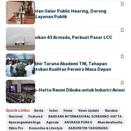
BANDARA
BERITA
Karantina Banten Gelar Public Hearing, Dorong
Transparansi Layanan Publik
BANDARA
BERITA
Citilink Operasikan 43 Armada, Perkuat Pasar LCC
Nasional
BERITA
Sidang Pantukhir Taruna Akademi TNI, Tahapan
Strategis Tentukan Kualitas Perwira Masa Depan
BANDARA
BERITA
IALC Soekarno-Hatta Resmi Dibuka untuk Industri Aviasi
Dunia
Quick Links:
Berita
Index
Home
News Update
Bandara
Nasional
Featured
BANDARA INTERNASIONAL SOEKARNO-HATTA
#pasangmatatelinga
Agenda
ANGKASA PURA II
#bandaraSoetta
Ekbis Pro
Komunitas & Lifestyle
KABUPATEN TANGERANG