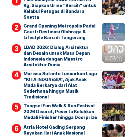
Kg, Siapkan Urine “Bersih” untuk
Kelabui Petugas di Bandara
Soetta
Grand Opening Metropolis Padel
Court: Destinasi Olahraga &
Lifestyle Baru di Tangerang
LDAD 2026: Dialog Arsitektur
dan Desain untuk Masa Depan
Indonesia dengan Maestro
Arsitektur Dunia
Marissa Sutanto Luncurkan Lagu
“KITA INDONESIA”, Ajak Anak
Muda Berkarya dari Alat
Sederhana hingga Musik
Tradisional
Tangsel Fun Walk & Run Festival
2026 Disorot, Peserta Keluhkan
Medali Finisher hingga Doorprize
Atria Hotel Gading Serpong
Rayakan Hari Anak Nasional