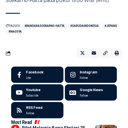
Soekarno-Hatta pada pukul 15.00 WIB. (Rmt)
TAGGED:
#BANDARASOEKARNO-HATTA
#GARUDAINDONESIA
#JEPANG
#NAGOYA
Facebook
Instagram
Like
Follow
Youtube
Google News
Subscribe
Follow
RSS Feed
Follow
Most Read
Pilot Malaysia Bawa Ekstasi 25