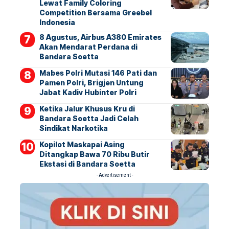
Lewat Family Coloring
Competition Bersama Greebel
Indonesia
8 Agustus, Airbus A380 Emirates
Akan Mendarat Perdana di
Bandara Soetta
Mabes Polri Mutasi 146 Pati dan
Pamen Polri, Brigjen Untung
Jabat Kadiv Hubinter Polri
Ketika Jalur Khusus Kru di
Bandara Soetta Jadi Celah
Sindikat Narkotika
Kopilot Maskapai Asing
Ditangkap Bawa 70 Ribu Butir
Ekstasi di Bandara Soetta
- Advertisement -