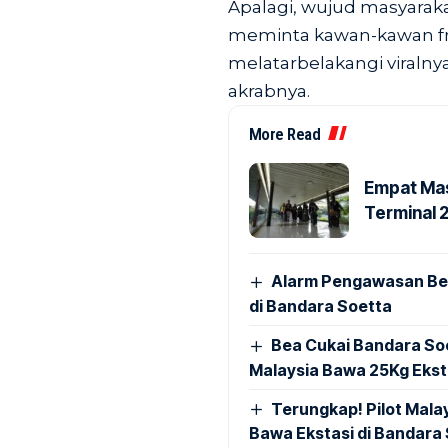
Apalagi, wujud masyarak
meminta kawan-kawan fr
melatarbelakangi viralny
akrabnya.
More Read
Empat Mas
Terminal 
Alarm Pengawasan Ber
di Bandara Soetta
Bea Cukai Bandara Soe
Malaysia Bawa 25Kg Ekst
Terungkap! Pilot Mal
Bawa Ekstasi di Bandara