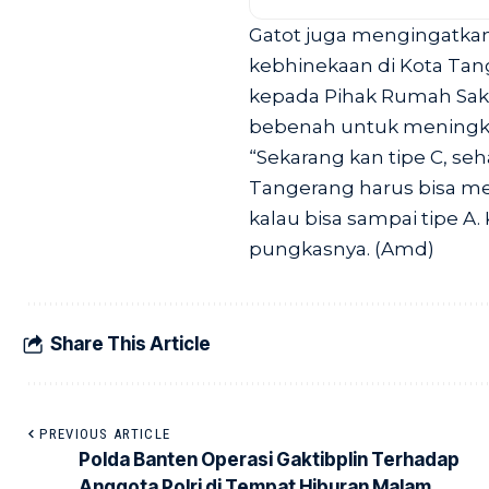
Gatot juga mengingatkan
kebhinekaan di Kota Tang
kepada Pihak Rumah Sak
bebenah untuk meningkat
“Sekarang kan tipe C, s
Tangerang harus bisa me
kalau bisa sampai tipe A.
pungkasnya. (Amd)
Share This Article
PREVIOUS ARTICLE
Polda Banten Operasi Gaktibplin Terhadap
Anggota Polri di Tempat Hiburan Malam