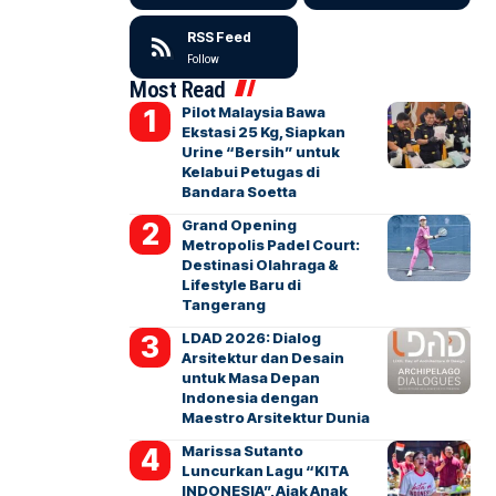
RSS Feed
Follow
Most Read
Pilot Malaysia Bawa
Ekstasi 25 Kg, Siapkan
Urine “Bersih” untuk
Kelabui Petugas di
Bandara Soetta
Grand Opening
Metropolis Padel Court:
Destinasi Olahraga &
Lifestyle Baru di
Tangerang
LDAD 2026: Dialog
Arsitektur dan Desain
untuk Masa Depan
Indonesia dengan
Maestro Arsitektur Dunia
Marissa Sutanto
Luncurkan Lagu “KITA
INDONESIA”, Ajak Anak