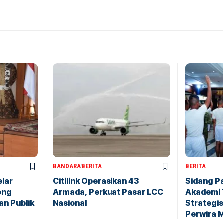
BANDARA
BERITA
BERITA
elar
Citilink Operasikan 43
Sidang P
ong
Armada, Perkuat Pasar LCC
Akademi 
an Publik
Nasional
Strategis
Perwira 