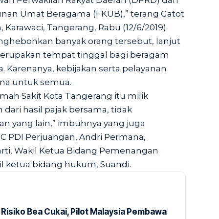
wan Perwakilan Rakyat Daerah (DPRD) dan
unan Umat Beragama (FKUB),” terang Gatot
, Karawaci, Tangerang, Rabu (12/6/2019).
nghebohkan banyak orang tersebut, lanjut
merupakan tempat tinggal bagi beragam
 Karenanya, kebijakan serta pelayanan
una untuk semua.
mah Sakit Kota Tangerang itu milik
 dari hasil pajak bersama, tidak
 yang lain,” imbuhnya yang juga
PC PDI Perjuangan, Andri Permana,
ti, Wakil Ketua Bidang Pemenangan
il ketua bidang hukum, Suandi.
 Risiko Bea Cukai, Pilot Malaysia Pembawa