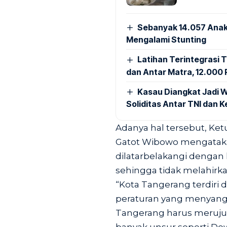
Sebanyak 14.057 Anak
Mengalami Stunting
Latihan Terintegrasi T
dan Antar Matra, 12.000 P
Kasau Diangkat Jadi W
Soliditas Antar TNI dan 
Adanya hal tersebut, Ke
Gatot Wibowo mengatakan
dilatarbelakangi dengan 
sehingga tidak melahirk
“Kota Tangerang terdiri d
peraturan yang menyangk
Tangerang harus merujuk