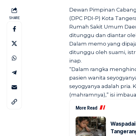
Dewan Pimpinan Cabang 
(DPC PDI-P) Kota Tangera
SHARE
Rumah Sakit Umum Daera
ditunggu dan diantar o
Dalam memo yang dipajan
ditunggu oleh suami, ist
inap.
“Dalam rangka menghinda
pasien wanita seyogyany
seyogyanya adalah pria. 
(mahramnya),” isi imbau
More Read
Waspadai 
Tangerang