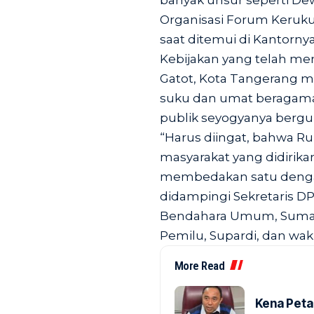
banyak unsur seperti De
Organisasi Forum Keruk
saat ditemui di Kantornya
Kebijakan yang telah me
Gatot, Kota Tangerang 
suku dan umat beragama.
publik seyogyanya berg
“Harus diingat, bahwa Ru
masyarakat yang didirikan
membedakan satu dengan
didampingi Sekretaris D
Bendahara Umum, Sumar
Pemilu, Supardi, dan wak
More Read
Kena Peta