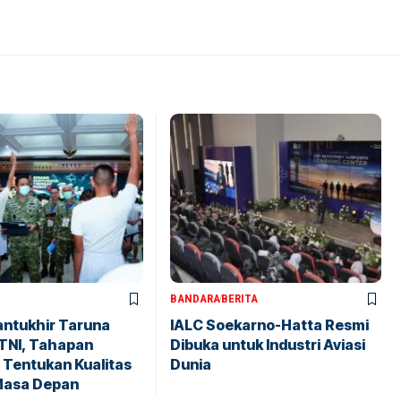
BANDARA
BERITA
antukhir Taruna
IALC Soekarno-Hatta Resmi
TNI, Tahapan
Dibuka untuk Industri Aviasi
 Tentukan Kualitas
Dunia
Masa Depan