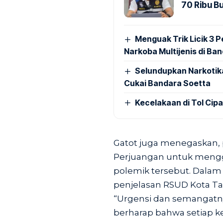
70 Ribu B
Menguak Trik Licik 3
Narkoba Multijenis di Ba
Selundupkan Narkotik
Cukai Bandara Soetta
Kecelakaan di Tol Cip
Gatot juga menegaskan, 
Perjuangan untuk mengge
polemik tersebut. Dalam
penjelasan RSUD Kota T
“Urgensi dan semangatnya
berharap bahwa setiap k