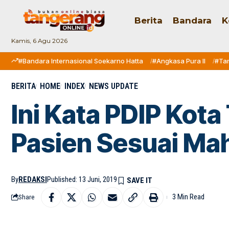
Berita
Bandara
K
Kamis, 6 Agu 2026
#Bandara Internasional Soekarno Hatta
#Angkasa Pura II
#Ta
BERITA
HOME
INDEX
NEWS UPDATE
Ini Kata PDIP Ko
Pasien Sesuai Ma
By
REDAKSI
Published: 13 Juni, 2019
3 Min Read
Share