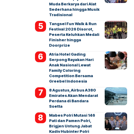
Muda Berkarya dari Alat
Sederhana hingga Musik
Tradisional
Tangsel Fun Walk & Run
Festival 2026 Disorot,
Peserta Keluhkan Medali
Finisher hingga
Doorprize
Atria Hotel Gading
Serpong Rayakan Hari
Anak Nasional Lewat
Family Coloring
Competition Bersama
Greebel Indonesia
8 Agustus, Airbus A380
Emirates Akan Mendarat
Perdana di Bandara
Soetta
Mabes Polri Mutasi 146
Pati dan Pamen Polri,
Brigjen Untung Jabat
Kadiv Hubinter Polri