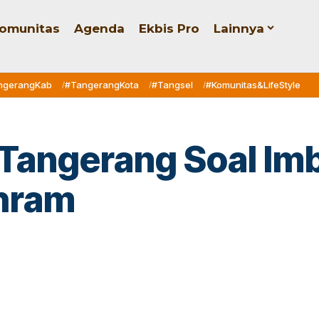
omunitas
Agenda
Ekbis Pro
Lainnya
ngerangKab
#TangerangKota
#Tangsel
#Komunitas&LifeStyle
ta Tangerang Soal 
hram