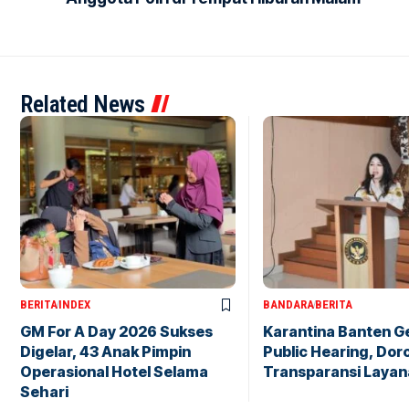
Related News
BERITA
INDEX
BANDARA
BERITA
GM For A Day 2026 Sukses
Karantina Banten G
Digelar, 43 Anak Pimpin
Public Hearing, Dor
Operasional Hotel Selama
Transparansi Layan
Sehari