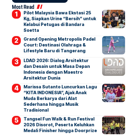
Most Read
Pilot Malaysia Bawa Ekstasi 25
Kg, Siapkan Urine “Bersih” untuk
Kelabui Petugas di Bandara
Soetta
Grand Opening Metropolis Padel
Court: Destinasi Olahraga &
Lifestyle Baru di Tangerang
LDAD 2026: Dialog Arsitektur
dan Desain untuk Masa Depan
Indonesia dengan Maestro
Arsitektur Dunia
Marissa Sutanto Luncurkan Lagu
“KITA INDONESIA”, Ajak Anak
Muda Berkarya dari Alat
Sederhana hingga Musik
Tradisional
Tangsel Fun Walk & Run Festival
2026 Disorot, Peserta Keluhkan
Medali Finisher hingga Doorprize