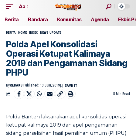
Aa
Berita
Bandara
Komunitas
Agenda
Ekbis P
BERITA
HOME
INDEX
NEWS UPDATE
Polda Apel Konsolidasi
Operasi Ketupat Kalimaya
2019 dan Pengamanan Sidang
PHPU
By
REDAKSI
Published: 13 Juni, 2019
5 Min Read
Polda Banten laksanakan apel konsolidasi operasi
ketupat kalimaya 2019 dan apel pengamanan
sidang perselisihan hasil pemilihan umum (PHPU)