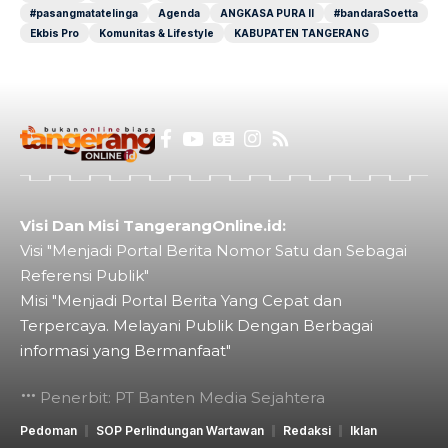
#pasangmatatelinga
Agenda
ANGKASA PURA II
#bandaraSoetta
Ekbis Pro
Komunitas & Lifestyle
KABUPATEN TANGERANG
Visi Dan Misi TangerangOnline.id:
Visi "Menjadi Portal Berita Nomor Satu dan Sebagai
Referensi Publik"
Misi "Menjadi Portal Berita Yang Cepat dan
Terpercaya. Melayani Publik Dengan Berbagai
informasi yang Bermanfaat"
Penerbit: PT Banten Media Sejahtera
Pedoman
SOP Perlindungan Wartawan
Redaksi
Iklan