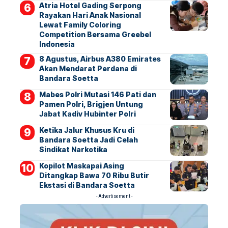
Atria Hotel Gading Serpong
Rayakan Hari Anak Nasional
Lewat Family Coloring
Competition Bersama Greebel
Indonesia
8 Agustus, Airbus A380 Emirates
Akan Mendarat Perdana di
Bandara Soetta
Mabes Polri Mutasi 146 Pati dan
Pamen Polri, Brigjen Untung
Jabat Kadiv Hubinter Polri
Ketika Jalur Khusus Kru di
Bandara Soetta Jadi Celah
Sindikat Narkotika
Kopilot Maskapai Asing
Ditangkap Bawa 70 Ribu Butir
Ekstasi di Bandara Soetta
- Advertisement -