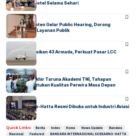
Operasional Hotel Selama Sehari
BANDARA
BERITA
Karantina Banten Gelar Public Hearing, Dorong
Transparansi Layanan Publik
BANDARA
BERITA
Citilink Operasikan 43 Armada, Perkuat Pasar LCC
Nasional
BERITA
Sidang Pantukhir Taruna Akademi TNI, Tahapan
Strategis Tentukan Kualitas Perwira Masa Depan
BANDARA
BERITA
IALC Soekarno-Hatta Resmi Dibuka untuk Industri Aviasi
Dunia
Quick Links:
Berita
Index
Home
News Update
Bandara
Nasional
Featured
BANDARA INTERNASIONAL SOEKARNO-HATTA