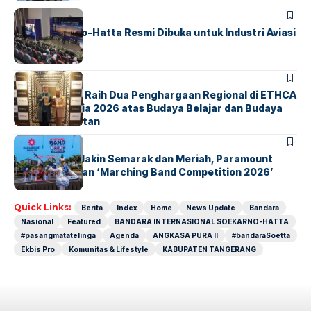
BANDARA
BERITA
IALC Soekarno-Hatta Resmi Dibuka untuk Industri Aviasi
Dunia
BERITA
ParagonCorp Raih Dua Penghargaan Regional di ETHCA
Southeast Asia 2026 atas Budaya Belajar dan Budaya
Kebermanfaatan
BERITA
INDEX
Akhir Pekan Makin Semarak dan Meriah, Paramount
Petals Hadirkan ‘Marching Band Competition 2026’
Quick Links:
Berita
Index
Home
News Update
Bandara
Nasional
Featured
BANDARA INTERNASIONAL SOEKARNO-HATTA
#pasangmatatelinga
Agenda
ANGKASA PURA II
#bandaraSoetta
Ekbis Pro
Komunitas & Lifestyle
KABUPATEN TANGERANG