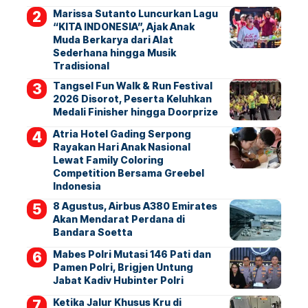
Marissa Sutanto Luncurkan Lagu
“KITA INDONESIA”, Ajak Anak
Muda Berkarya dari Alat
Sederhana hingga Musik
Tradisional
Tangsel Fun Walk & Run Festival
2026 Disorot, Peserta Keluhkan
Medali Finisher hingga Doorprize
Atria Hotel Gading Serpong
Rayakan Hari Anak Nasional
Lewat Family Coloring
Competition Bersama Greebel
Indonesia
8 Agustus, Airbus A380 Emirates
Akan Mendarat Perdana di
Bandara Soetta
Mabes Polri Mutasi 146 Pati dan
Pamen Polri, Brigjen Untung
Jabat Kadiv Hubinter Polri
Ketika Jalur Khusus Kru di