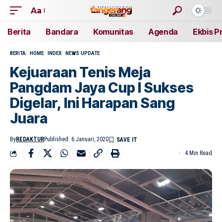
Aa
Berita
Bandara
Komunitas
Agenda
Ekbis P
BERITA
HOME
INDEX
NEWS UPDATE
Kejuaraan Tenis Meja
Pangdam Jaya Cup l Sukses
Digelar, Ini Harapan Sang
Juara
By
REDAKTUR
Published: 6 Januari, 2020
4 Min Read