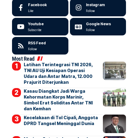
Facebook
Instagram
Like
Follow
Youtube
Google News
Subscribe
Follow
RSS Feed
Follow
Most Read
Latihan Terintegrasi TNI 2026,
TNI AU Uji Kesiapan Operasi
Udara dan Antar Matra, 12.000
Prajurit Diterjunkan
Kasau Diangkat Jadi Warga
Kehormatan Korps Marinir,
Simbol Erat Soliditas Antar TNI
dan Kemhan
Kecelakaan di Tol Cipali, Anggota
DPRD Tangsel Meninggal Dunia