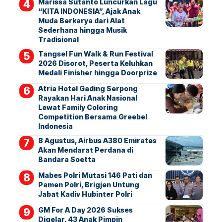
Marissa Sutanto Luncurkan Lagu
“KITA INDONESIA”, Ajak Anak
Muda Berkarya dari Alat
Sederhana hingga Musik
Tradisional
Tangsel Fun Walk & Run Festival
2026 Disorot, Peserta Keluhkan
Medali Finisher hingga Doorprize
Atria Hotel Gading Serpong
Rayakan Hari Anak Nasional
Lewat Family Coloring
Competition Bersama Greebel
Indonesia
8 Agustus, Airbus A380 Emirates
Akan Mendarat Perdana di
Bandara Soetta
Mabes Polri Mutasi 146 Pati dan
Pamen Polri, Brigjen Untung
Jabat Kadiv Hubinter Polri
GM For A Day 2026 Sukses
Digelar, 43 Anak Pimpin