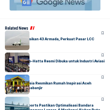
Related News
BANDARA
BERITA
Citilink Operasikan 43 Armada, Perkuat Pasar LCC
Nasional
BANDARA
BERITA
IALC Soekarno-Hatta Resmi Dibuka untuk Industri Aviasi
Dunia
BERITA
HOME
AirNav Indonesia Resmikan Rumah Inspirasi Aceh
Tamiang Pascabanjir
BANDARA
BERITA
InJourney Airports Pastikan Optimalisasi Bandara
Husein Sastranegara Lancar, 6 Maskapai Ajukan Rute