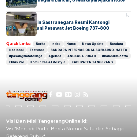
Baru
BANDARA
BERITA
Bandara Husein Sastranegara Resmi Kantongi
Sertifikat Layani Pesawat Jet Boeing 737-800
Quick Links:
Berita
Index
Home
News Update
Bandara
Nasional
Featured
BANDARA INTERNASIONAL SOEKARNO-HATTA
#pasangmatatelinga
Agenda
ANGKASA PURA II
#bandaraSoetta
Ekbis Pro
Komunitas & Lifestyle
KABUPATEN TANGERANG
Visi Dan Misi TangerangOnline.id:
Visi "Menjadi Portal Berita Nomor Satu dan Sebagai
Referensi Publik"