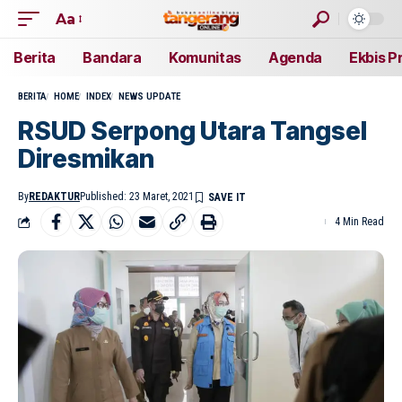
Aa
Berita
Bandara
Komunitas
Agenda
Ekbis P
BERITA
HOME
INDEX
NEWS UPDATE
RSUD Serpong Utara Tangsel
Diresmikan
By
REDAKTUR
Published: 23 Maret, 2021
4 Min Read