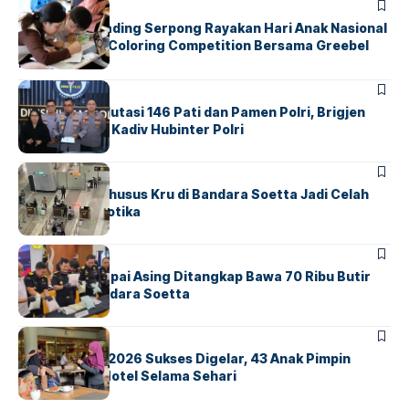
BERITA
INDEX
Atria Hotel Gading Serpong Rayakan Hari Anak Nasional
Lewat Family Coloring Competition Bersama Greebel
Indonesia
BERITA
Mabes Polri Mutasi 146 Pati dan Pamen Polri, Brigjen
Untung Jabat Kadiv Hubinter Polri
BANDARA
BERITA
Ketika Jalur Khusus Kru di Bandara Soetta Jadi Celah
Sindikat Narkotika
BANDARA
BERITA
Kopilot Maskapai Asing Ditangkap Bawa 70 Ribu Butir
Ekstasi di Bandara Soetta
BERITA
INDEX
GM For A Day 2026 Sukses Digelar, 43 Anak Pimpin
Operasional Hotel Selama Sehari