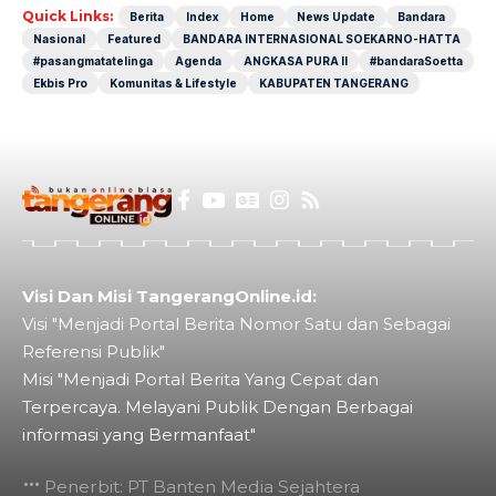
Quick Links:
Berita
Index
Home
News Update
Bandara
Nasional
Featured
BANDARA INTERNASIONAL SOEKARNO-HATTA
#pasangmatatelinga
Agenda
ANGKASA PURA II
#bandaraSoetta
Ekbis Pro
Komunitas & Lifestyle
KABUPATEN TANGERANG
Visi Dan Misi TangerangOnline.id:
Visi "Menjadi Portal Berita Nomor Satu dan Sebagai
Referensi Publik"
Misi "Menjadi Portal Berita Yang Cepat dan
Terpercaya. Melayani Publik Dengan Berbagai
informasi yang Bermanfaat"
Penerbit: PT Banten Media Sejahtera