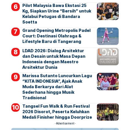
Pilot Malaysia Bawa Ekstasi 25
Kg, Siapkan Urine “Bersih” untuk
Kelabui Petugas di Bandara
Soetta
Grand Opening Metropolis Padel
Court: Destinasi Olahraga &
Lifestyle Baru di Tangerang
LDAD 2026: Dialog Arsitektur
dan Desain untuk Masa Depan
Indonesia dengan Maestro
Arsitektur Dunia
Marissa Sutanto Luncurkan Lagu
“KITA INDONESIA”, Ajak Anak
Muda Berkarya dari Alat
Sederhana hingga Musik
Tradisional
Tangsel Fun Walk & Run Festival
2026 Disorot, Peserta Keluhkan
Medali Finisher hingga Doorprize
- Advertisement -