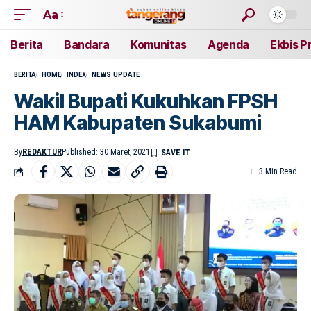
Aa
Berita
Bandara
Komunitas
Agenda
Ekbis P
BERITA
HOME
INDEX
NEWS UPDATE
Wakil Bupati Kukuhkan FPSH
HAM Kabupaten Sukabumi
By
REDAKTUR
Published: 30 Maret, 2021
3 Min Read