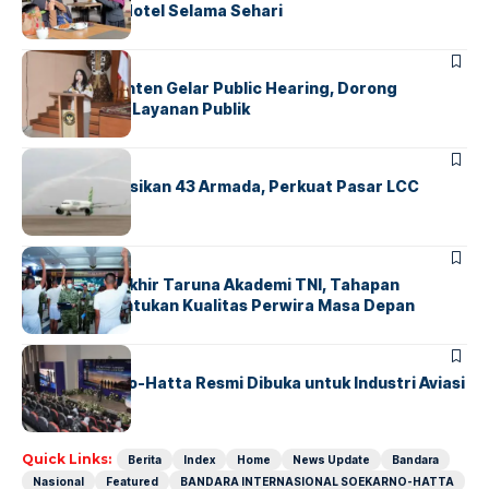
Operasional Hotel Selama Sehari
BANDARA
BERITA
Karantina Banten Gelar Public Hearing, Dorong
Transparansi Layanan Publik
BANDARA
BERITA
Citilink Operasikan 43 Armada, Perkuat Pasar LCC
Nasional
BERITA
Sidang Pantukhir Taruna Akademi TNI, Tahapan
Strategis Tentukan Kualitas Perwira Masa Depan
BANDARA
BERITA
IALC Soekarno-Hatta Resmi Dibuka untuk Industri Aviasi
Dunia
Quick Links:
Berita
Index
Home
News Update
Bandara
Nasional
Featured
BANDARA INTERNASIONAL SOEKARNO-HATTA