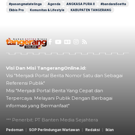
#pasangmatatelinga
Agenda
ANGKASA PURA II
#bandaraSoetta
Ekbis Pro
Komunitas & Lifestyle
KABUPATEN TANGERANG
Visi Dan Misi TangerangOnline.id:
Visi "Menjadi Portal Berita Nomor Satu dan Sebagai
Referensi Publik"
Misi "Menjadi Portal Berita Yang Cepat dan
Terpercaya. Melayani Publik Dengan Berbagai
informasi yang Bermanfaat"
Penerbit: PT Banten Media Sejahtera
Pedoman
SOP Perlindungan Wartawan
Redaksi
Iklan