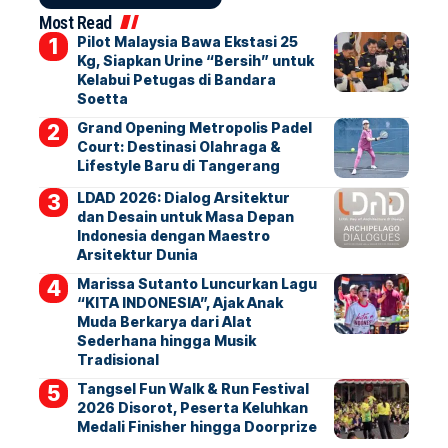
Most Read
Pilot Malaysia Bawa Ekstasi 25
Kg, Siapkan Urine “Bersih” untuk
Kelabui Petugas di Bandara
Soetta
Grand Opening Metropolis Padel
Court: Destinasi Olahraga &
Lifestyle Baru di Tangerang
LDAD 2026: Dialog Arsitektur
dan Desain untuk Masa Depan
Indonesia dengan Maestro
Arsitektur Dunia
Marissa Sutanto Luncurkan Lagu
“KITA INDONESIA”, Ajak Anak
Muda Berkarya dari Alat
Sederhana hingga Musik
Tradisional
Tangsel Fun Walk & Run Festival
2026 Disorot, Peserta Keluhkan
Medali Finisher hingga Doorprize