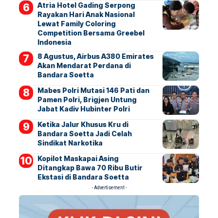
Atria Hotel Gading Serpong
Rayakan Hari Anak Nasional
Lewat Family Coloring
Competition Bersama Greebel
Indonesia
8 Agustus, Airbus A380 Emirates
Akan Mendarat Perdana di
Bandara Soetta
Mabes Polri Mutasi 146 Pati dan
Pamen Polri, Brigjen Untung
Jabat Kadiv Hubinter Polri
Ketika Jalur Khusus Kru di
Bandara Soetta Jadi Celah
Sindikat Narkotika
Kopilot Maskapai Asing
Ditangkap Bawa 70 Ribu Butir
Ekstasi di Bandara Soetta
- Advertisement -