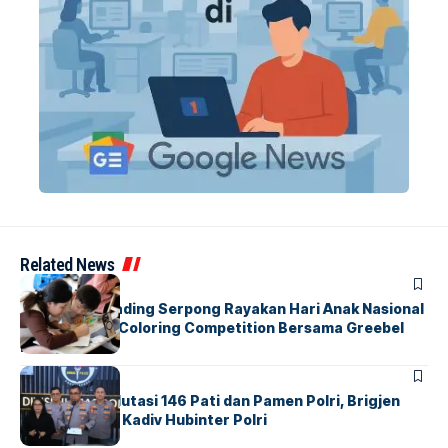
Related News
BERITA
INDEX
Atria Hotel Gading Serpong Rayakan Hari Anak Nasional
Lewat Family Coloring Competition Bersama Greebel
Indonesia
BERITA
Mabes Polri Mutasi 146 Pati dan Pamen Polri, Brigjen
Untung Jabat Kadiv Hubinter Polri