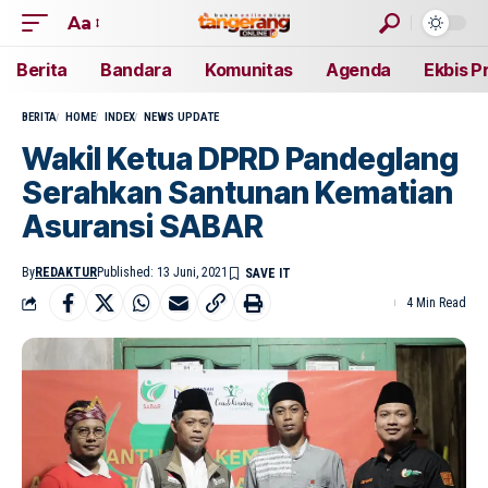
Aa
Berita
Bandara
Komunitas
Agenda
Ekbis P
BERITA
HOME
INDEX
NEWS UPDATE
Wakil Ketua DPRD Pandeglang
Serahkan Santunan Kematian
Asuransi SABAR
By
REDAKTUR
Published: 13 Juni, 2021
4 Min Read