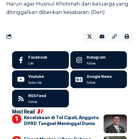
Harun agar Husnul Khotimah dan keluarga yang
ditinggalkan diberikan kesabaran. (Den)
Facebook
Instagram
Like
Follow
Youtube
Google News
Subscribe
Follow
RSS Feed
Follow
Most Read
Kecelakaan di Tol Cipali, Anggota
DPRD Tangsel Meninggal Dunia