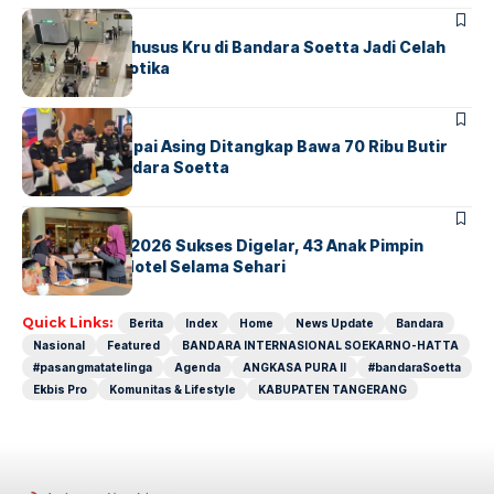
BANDARA
BERITA
Ketika Jalur Khusus Kru di Bandara Soetta Jadi Celah
Sindikat Narkotika
BANDARA
BERITA
Kopilot Maskapai Asing Ditangkap Bawa 70 Ribu Butir
Ekstasi di Bandara Soetta
BERITA
INDEX
GM For A Day 2026 Sukses Digelar, 43 Anak Pimpin
Operasional Hotel Selama Sehari
Quick Links:
Berita
Index
Home
News Update
Bandara
Nasional
Featured
BANDARA INTERNASIONAL SOEKARNO-HATTA
#pasangmatatelinga
Agenda
ANGKASA PURA II
#bandaraSoetta
Ekbis Pro
Komunitas & Lifestyle
KABUPATEN TANGERANG