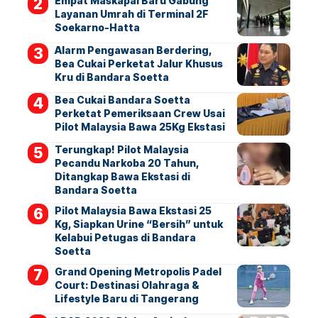
Empat Maskapai Baru Gabung
Layanan Umrah di Terminal 2F
Soekarno-Hatta
Alarm Pengawasan Berdering,
Bea Cukai Perketat Jalur Khusus
Kru di Bandara Soetta
Bea Cukai Bandara Soetta
Perketat Pemeriksaan Crew Usai
Pilot Malaysia Bawa 25Kg Ekstasi
Terungkap! Pilot Malaysia
Pecandu Narkoba 20 Tahun,
Ditangkap Bawa Ekstasi di
Bandara Soetta
Pilot Malaysia Bawa Ekstasi 25
Kg, Siapkan Urine “Bersih” untuk
Kelabui Petugas di Bandara
Soetta
Grand Opening Metropolis Padel
Court: Destinasi Olahraga &
Lifestyle Baru di Tangerang