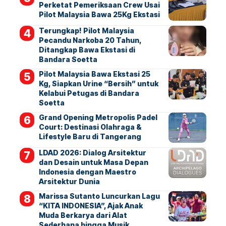
Perketat Pemeriksaan Crew Usai
Pilot Malaysia Bawa 25Kg Ekstasi
Terungkap! Pilot Malaysia
Pecandu Narkoba 20 Tahun,
Ditangkap Bawa Ekstasi di
Bandara Soetta
Pilot Malaysia Bawa Ekstasi 25
Kg, Siapkan Urine “Bersih” untuk
Kelabui Petugas di Bandara
Soetta
Grand Opening Metropolis Padel
Court: Destinasi Olahraga &
Lifestyle Baru di Tangerang
LDAD 2026: Dialog Arsitektur
dan Desain untuk Masa Depan
Indonesia dengan Maestro
Arsitektur Dunia
Marissa Sutanto Luncurkan Lagu
“KITA INDONESIA”, Ajak Anak
Muda Berkarya dari Alat
Sederhana hingga Musik