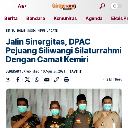
Aa
Berita
Bandara
Komunitas
Agenda
Ekbis P
BERITA
HOME
INDEX
NEWS UPDATE
Jalin Sinergitas, DPAC
Pejuang Siliwangi Silaturrahmi
Dengan Camat Kemiri
By
REDAKTUR
Published: 10 Agustus, 2021
2 Min Read