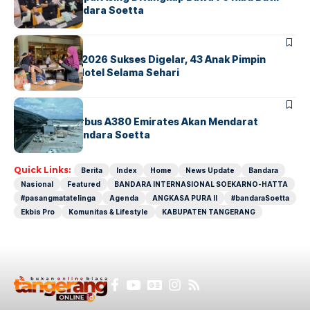
Ekstasi di Bandara Soetta
BERITA
INDEX
GM For A Day 2026 Sukses Digelar, 43 Anak Pimpin
Operasional Hotel Selama Sehari
BANDARA
BERITA
8 Agustus, Airbus A380 Emirates Akan Mendarat
Perdana di Bandara Soetta
Quick Links:
Berita
Index
Home
News Update
Bandara
Nasional
Featured
BANDARA INTERNASIONAL SOEKARNO-HATTA
#pasangmatatelinga
Agenda
ANGKASA PURA II
#bandaraSoetta
Ekbis Pro
Komunitas & Lifestyle
KABUPATEN TANGERANG