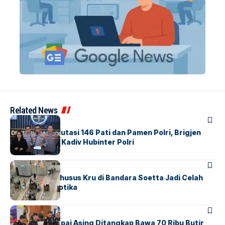
Related News
BERITA
Mabes Polri Mutasi 146 Pati dan Pamen Polri, Brigjen
Untung Jabat Kadiv Hubinter Polri
BANDARA
BERITA
Ketika Jalur Khusus Kru di Bandara Soetta Jadi Celah
Sindikat Narkotika
BANDARA
BERITA
Kopilot Maskapai Asing Ditangkap Bawa 70 Ribu Butir