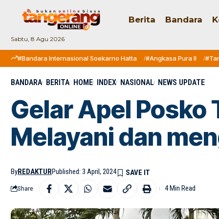
Berita
Bandara
K
Sabtu, 8 Agu 2026
#Bandara Internasional Soekarno Hatta
#Angkasa Pura II
#Ta
BANDARA
BERITA
HOME
INDEX
NASIONAL
NEWS UPDATE
Gelar Apel Posko 
Melayani dan me
By
REDAKTUR
Published: 3 April, 2024
4 Min Read
Share