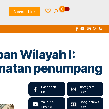
Newsletter
an Wilayah I:
amatan penumpang
Facebook
Instagram
Like
Follow
Youtube
Google News
Subscribe
Follow