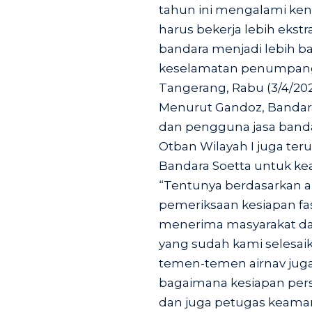
tahun ini mengalami ken
harus bekerja lebih ekst
bandara menjadi lebih 
keselamatan penumpang,”
Tangerang, Rabu (3/4/202
Menurut Gandoz, Bandar
dan pengguna jasa banda
Otban Wilayah I juga ter
Bandara Soetta untuk 
“Tentunya berdasarkan
pemeriksaan kesiapan fas
menerima masyarakat d
yang sudah kami selesai
temen-temen airnav juga
bagaimana kesiapan pers
dan juga petugas keaman