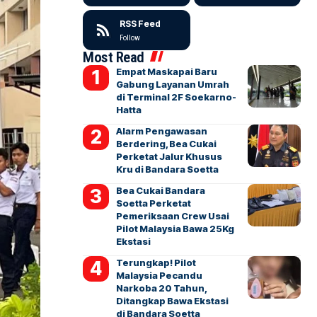
RSS Feed
Follow
Most Read
Empat Maskapai Baru
Gabung Layanan Umrah
di Terminal 2F Soekarno-
Hatta
Alarm Pengawasan
Berdering, Bea Cukai
Perketat Jalur Khusus
Kru di Bandara Soetta
Bea Cukai Bandara
Soetta Perketat
Pemeriksaan Crew Usai
Pilot Malaysia Bawa 25Kg
Ekstasi
Terungkap! Pilot
Malaysia Pecandu
Narkoba 20 Tahun,
Ditangkap Bawa Ekstasi
di Bandara Soetta