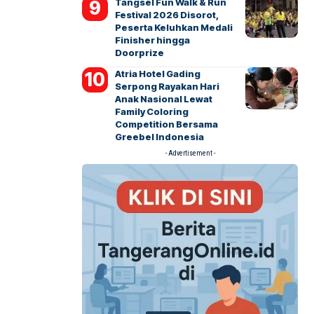
Tangsel Fun Walk & Run
Festival 2026 Disorot,
Peserta Keluhkan Medali
Finisher hingga
Doorprize
Atria Hotel Gading
Serpong Rayakan Hari
Anak Nasional Lewat
Family Coloring
Competition Bersama
Greebel Indonesia
- Advertisement -