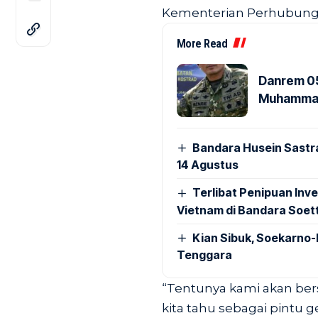
Kementerian Perhubunga
More Read
Danrem 05
Muhammad 
Bandara Husein Sastr
14 Agustus
Terlibat Penipuan Inve
Vietnam di Bandara Soet
Kian Sibuk, Soekarno-
Tenggara
“Tentunya kami akan ber
kita tahu sebagai pintu 