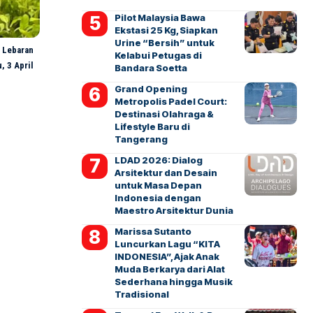
Pilot Malaysia Bawa
Ekstasi 25 Kg, Siapkan
Urine “Bersih” untuk
n Lebaran
Kelabui Petugas di
, 3 April
Bandara Soetta
Grand Opening
Metropolis Padel Court:
Destinasi Olahraga &
Lifestyle Baru di
Tangerang
LDAD 2026: Dialog
Arsitektur dan Desain
untuk Masa Depan
Indonesia dengan
Maestro Arsitektur Dunia
Marissa Sutanto
Luncurkan Lagu “KITA
INDONESIA”, Ajak Anak
Muda Berkarya dari Alat
Sederhana hingga Musik
Tradisional