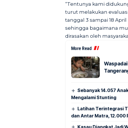
“Tentunya kami didukung
turut melakukan evaluas
tanggal 3 sampai 18 April
sehingga bagaimana mudi
dirasakan oleh masyarak
More Read
Waspadai 
Tangerang
Sebanyak 14.057 Anak
Mengalami Stunting
Latihan Terintegrasi T
dan Antar Matra, 12.000 P
Kasau Diangkat Jadi W