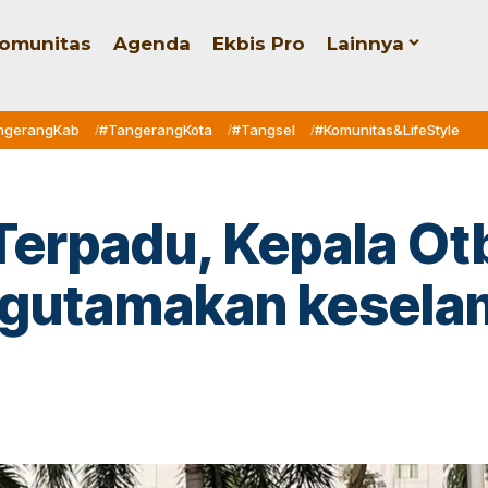
omunitas
Agenda
Ekbis Pro
Lainnya
ngerangKab
#TangerangKota
#Tangsel
#Komunitas&LifeStyle
Terpadu, Kepala Otb
ngutamakan kesel