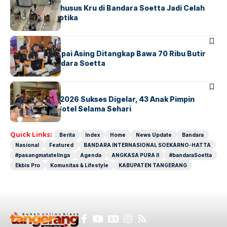
Ketika Jalur Khusus Kru di Bandara Soetta Jadi Celah
Sindikat Narkotika
BANDARA
BERITA
Kopilot Maskapai Asing Ditangkap Bawa 70 Ribu Butir
Ekstasi di Bandara Soetta
BERITA
INDEX
GM For A Day 2026 Sukses Digelar, 43 Anak Pimpin
Operasional Hotel Selama Sehari
Quick Links:
Berita
Index
Home
News Update
Bandara
Nasional
Featured
BANDARA INTERNASIONAL SOEKARNO-HATTA
#pasangmatatelinga
Agenda
ANGKASA PURA II
#bandaraSoetta
Ekbis Pro
Komunitas & Lifestyle
KABUPATEN TANGERANG