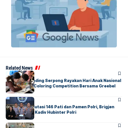
Related News
BERITA
INDEX
Atria Hotel Gading Serpong Rayakan Hari Anak Nasional
Lewat Family Coloring Competition Bersama Greebel
Indonesia
BERITA
Mabes Polri Mutasi 146 Pati dan Pamen Polri, Brigjen
Untung Jabat Kadiv Hubinter Polri
BANDARA
BERITA