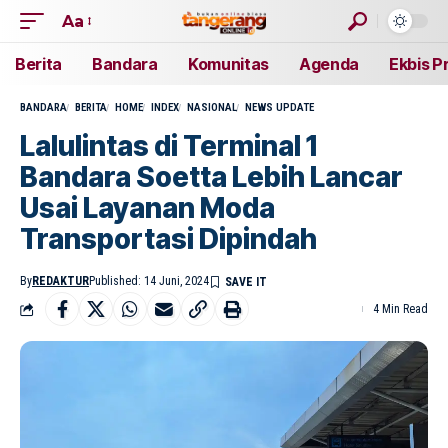
Aa
Berita
Bandara
Komunitas
Agenda
Ekbis P
BANDARA
BERITA
HOME
INDEX
NASIONAL
NEWS UPDATE
Lalulintas di Terminal 1
Bandara Soetta Lebih Lancar
Usai Layanan Moda
Transportasi Dipindah
By
REDAKTUR
Published: 14 Juni, 2024
4 Min Read