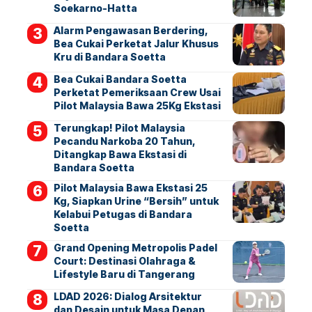
Soekarno-Hatta
Alarm Pengawasan Berdering,
Bea Cukai Perketat Jalur Khusus
Kru di Bandara Soetta
Bea Cukai Bandara Soetta
Perketat Pemeriksaan Crew Usai
Pilot Malaysia Bawa 25Kg Ekstasi
Terungkap! Pilot Malaysia
Pecandu Narkoba 20 Tahun,
Ditangkap Bawa Ekstasi di
Bandara Soetta
Pilot Malaysia Bawa Ekstasi 25
Kg, Siapkan Urine “Bersih” untuk
Kelabui Petugas di Bandara
Soetta
Grand Opening Metropolis Padel
Court: Destinasi Olahraga &
Lifestyle Baru di Tangerang
LDAD 2026: Dialog Arsitektur
dan Desain untuk Masa Depan