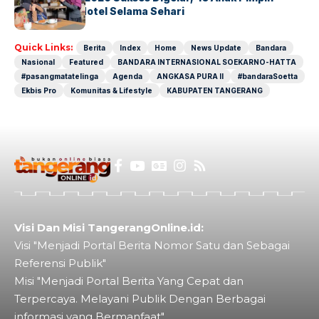
Operasional Hotel Selama Sehari
Quick Links:
Berita
Index
Home
News Update
Bandara
Nasional
Featured
BANDARA INTERNASIONAL SOEKARNO-HATTA
#pasangmatatelinga
Agenda
ANGKASA PURA II
#bandaraSoetta
Ekbis Pro
Komunitas & Lifestyle
KABUPATEN TANGERANG
Visi Dan Misi TangerangOnline.id:
Visi "Menjadi Portal Berita Nomor Satu dan Sebagai
Referensi Publik"
Misi "Menjadi Portal Berita Yang Cepat dan
Terpercaya. Melayani Publik Dengan Berbagai
informasi yang Bermanfaat"