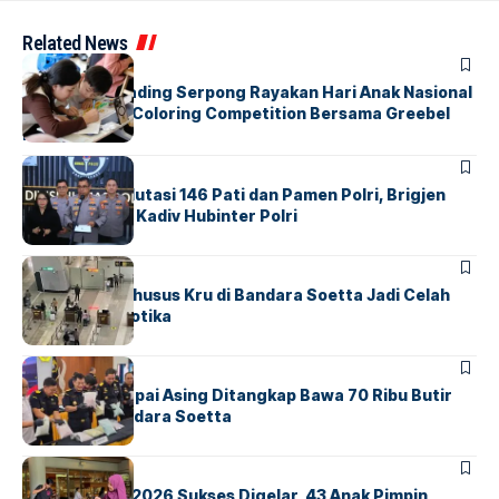
Related News
BERITA
INDEX
Atria Hotel Gading Serpong Rayakan Hari Anak Nasional
Lewat Family Coloring Competition Bersama Greebel
Indonesia
BERITA
Mabes Polri Mutasi 146 Pati dan Pamen Polri, Brigjen
Untung Jabat Kadiv Hubinter Polri
BANDARA
BERITA
Ketika Jalur Khusus Kru di Bandara Soetta Jadi Celah
Sindikat Narkotika
BANDARA
BERITA
Kopilot Maskapai Asing Ditangkap Bawa 70 Ribu Butir
Ekstasi di Bandara Soetta
BERITA
INDEX
GM For A Day 2026 Sukses Digelar, 43 Anak Pimpin