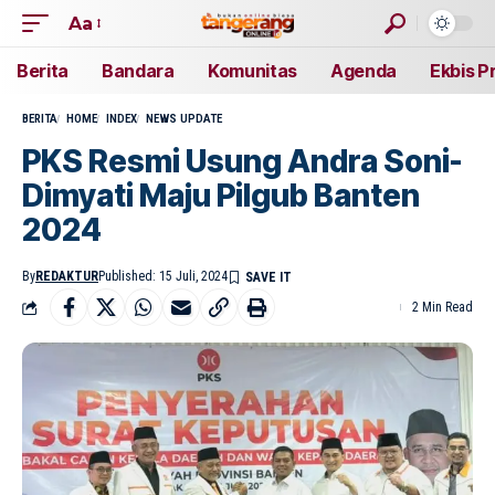
Aa
Berita
Bandara
Komunitas
Agenda
Ekbis P
BERITA
HOME
INDEX
NEWS UPDATE
PKS Resmi Usung Andra Soni-
Dimyati Maju Pilgub Banten
2024
By
REDAKTUR
Published: 15 Juli, 2024
2 Min Read