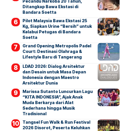
Pecandu Narkoba 20 Tahun,
Ditangkap Bawa Ekstasi di
Bandara Soetta
Pilot Malaysia Bawa Ekstasi 25
Kg, Siapkan Urine “Bersih” untuk
Kelabui Petugas di Bandara
Soetta
Grand Opening Metropolis Padel
Court: Destinasi Olahraga &
Lifestyle Baru di Tangerang
LDAD 2026: Dialog Arsitektur
dan Desain untuk Masa Depan
Indonesia dengan Maestro
Arsitektur Dunia
Marissa Sutanto Luncurkan Lagu
“KITA INDONESIA”, Ajak Anak
Muda Berkarya dari Alat
Sederhana hingga Musik
Tradisional
Tangsel Fun Walk & Run Festival
2026 Disorot, Peserta Keluhkan