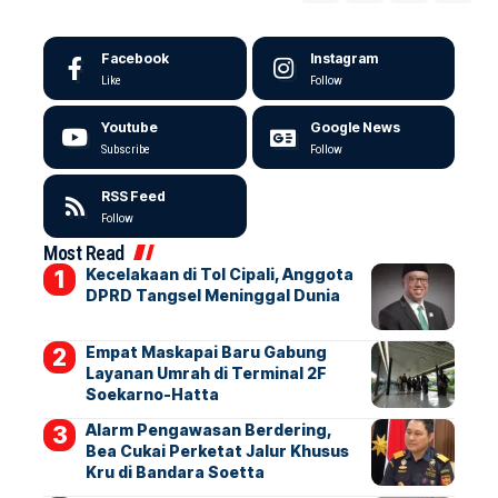
Facebook
Instagram
Like
Follow
Youtube
Google News
Subscribe
Follow
RSS Feed
Follow
Most Read
Kecelakaan di Tol Cipali, Anggota
DPRD Tangsel Meninggal Dunia
Empat Maskapai Baru Gabung
Layanan Umrah di Terminal 2F
Soekarno-Hatta
Alarm Pengawasan Berdering,
Bea Cukai Perketat Jalur Khusus
Kru di Bandara Soetta