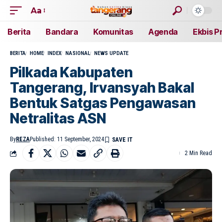
Aa
Berita
Bandara
Komunitas
Agenda
Ekbis P
BERITA
HOME
INDEX
NASIONAL
NEWS UPDATE
Pilkada Kabupaten
Tangerang, Irvansyah Bakal
Bentuk Satgas Pengawasan
Netralitas ASN
By
REZA
Published: 11 September, 2024
2 Min Read