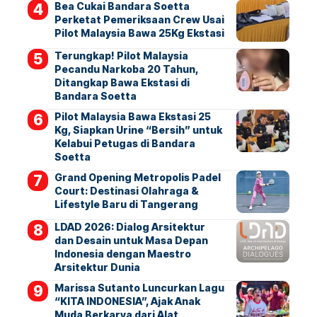
Bea Cukai Bandara Soetta
Perketat Pemeriksaan Crew Usai
Pilot Malaysia Bawa 25Kg Ekstasi
Terungkap! Pilot Malaysia
Pecandu Narkoba 20 Tahun,
Ditangkap Bawa Ekstasi di
Bandara Soetta
Pilot Malaysia Bawa Ekstasi 25
Kg, Siapkan Urine “Bersih” untuk
Kelabui Petugas di Bandara
Soetta
Grand Opening Metropolis Padel
Court: Destinasi Olahraga &
Lifestyle Baru di Tangerang
LDAD 2026: Dialog Arsitektur
dan Desain untuk Masa Depan
Indonesia dengan Maestro
Arsitektur Dunia
Marissa Sutanto Luncurkan Lagu
“KITA INDONESIA”, Ajak Anak
Muda Berkarya dari Alat