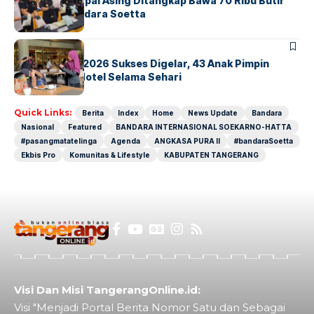
Kopilot Maskapai Asing Ditangkap Bawa 70 Ribu Butir
Ekstasi di Bandara Soetta
BERITA
INDEX
GM For A Day 2026 Sukses Digelar, 43 Anak Pimpin
Operasional Hotel Selama Sehari
Quick Links:
Berita
Index
Home
News Update
Bandara
Nasional
Featured
BANDARA INTERNASIONAL SOEKARNO-HATTA
#pasangmatatelinga
Agenda
ANGKASA PURA II
#bandaraSoetta
Ekbis Pro
Komunitas & Lifestyle
KABUPATEN TANGERANG
Visi Dan Misi TangerangOnline.id:
Visi "Menjadi Portal Berita Nomor Satu dan Sebagai