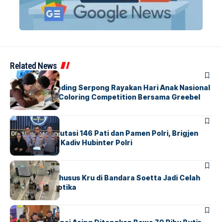
Related News
BERITA
INDEX
Atria Hotel Gading Serpong Rayakan Hari Anak Nasional
Lewat Family Coloring Competition Bersama Greebel
Indonesia
BERITA
Mabes Polri Mutasi 146 Pati dan Pamen Polri, Brigjen
Untung Jabat Kadiv Hubinter Polri
BANDARA
BERITA
Ketika Jalur Khusus Kru di Bandara Soetta Jadi Celah
Sindikat Narkotika
BANDARA
BERITA