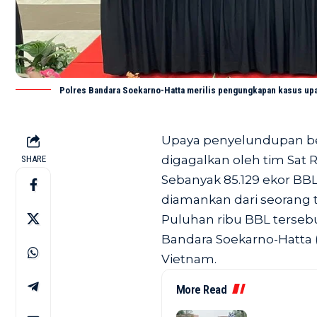
Polres Bandara Soekarno-Hatta merilis pengungkapan kasus upay
Upaya penyelundupan ben
digagalkan oleh tim Sat 
SHARE
Sebanyak 85.129 ekor BBL j
diamankan dari seorang t
Puluhan ribu BBL terseb
Bandara Soekarno-Hatta (
Vietnam.
More Read