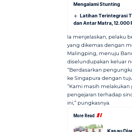
Mengalami Stunting
Latihan Terintegrasi T
dan Antar Matra, 12.000 P
Ia menjelaskan, pelaku 
yang dikemas dengan me
Malingping, menuju Band
diselundupakan keluar ne
“Berdasarkan pengungkap
ke Singapura dengan tuju
“Kami masih melakukan 
pengejaran terhadap sin
ini,” pungkasnya.
More Read
Kasau Dia