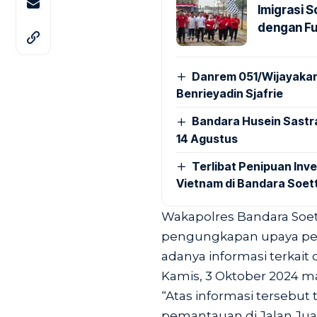
Imigrasi 
dengan Fu
Danrem 051/Wijayakar
Benrieyadin Sjafrie
Bandara Husein Sastr
14 Agustus
Terlibat Penipuan Inve
Vietnam di Bandara Soet
Wakapolres Bandara Soe
pengungkapan upaya pen
adanya informasi terkai
Kamis, 3 Oktober 2024 m
“Atas informasi tersebu
pemantauan di Jalan Juan