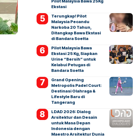
Pilot Malaysia Bawa 25Kg
Ekstasi
Terungkap! Pilot
Malaysia Pecandu
Narkoba 20 Tahun,
Ditangkap Bawa Ekstasi
di Bandara Soetta
Pilot Malaysia Bawa
Ekstasi 25 Kg, Siapkan
Urine “Bersih” untuk
Kelabui Petugas di
Bandara Soetta
Grand Opening
Metropolis Padel Court:
Destinasi Olahraga &
Lifestyle Baru di
Tangerang
LDAD 2026: Dialog
Arsitektur dan Desain
untuk Masa Depan
Indonesia dengan
Maestro Arsitektur Dunia