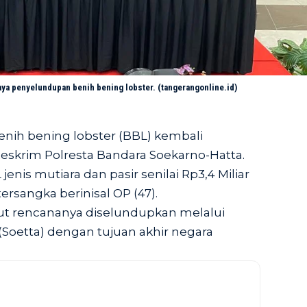
a penyelundupan benih bening lobster. (tangerangonline.id)
ih bening lobster (BBL) kembali
Reskrim Polresta Bandara Soekarno-Hatta.
enis mutiara dan pasir senilai Rp3,4 Miliar
ersangka berinisal OP (47).
ut rencananya diselundupkan melalui
Soetta) dengan tujuan akhir negara