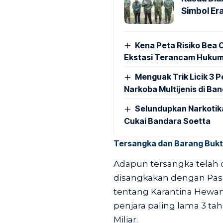
Simbol Era
Kena Peta Risiko Bea C
Ekstasi Terancam Hukum
Menguak Trik Licik 3
Narkoba Multijenis di Ba
Selundupkan Narkotik
Cukai Bandara Soetta
Tersangka dan Barang Bukt
Adapun tersangka telah d
disangkakan dengan Pasal
tentang Karantina Hewa
penjara paling lama 3 t
Miliar.