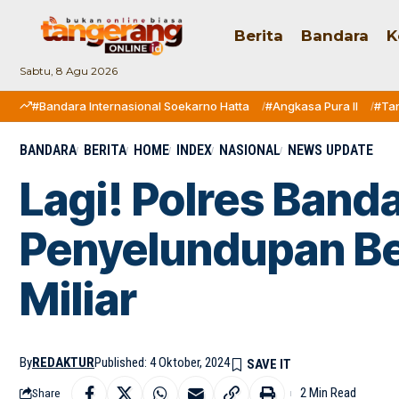
Berita
Bandara
K
Sabtu, 8 Agu 2026
#Bandara Internasional Soekarno Hatta
#Angkasa Pura II
#Ta
BANDARA
BERITA
HOME
INDEX
NASIONAL
NEWS UPDATE
Lagi! Polres Band
Penyelundupan Ben
Miliar
By
REDAKTUR
Published: 4 Oktober, 2024
2 Min Read
Share