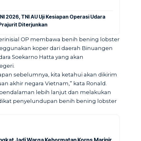
NI 2026, TNI AU Uji Kesiapan Operasi Udara
rajurit Diterjunkan
berinisial OP membawa benih bening lobster
ggunakan koper dari daerah Binuangen
ara Soekarno Hatta yang akan
geri.
an sebelumnya, kita ketahui akan dikirim
an akhir negara Vietnam,” kata Ronald.
pendalaman lebih lanjut dan melakukan
dikat penyelundupan benih bening lobster
ngkat Jadi Warga Kehormatan Korps Marinir,