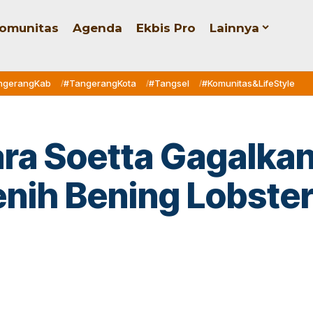
omunitas
Agenda
Ekbis Pro
Lainnya
ngerangKab
#TangerangKota
#Tangsel
#Komunitas&LifeStyle
ara Soetta Gagalka
ih Bening Lobster 