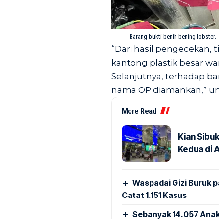
Barang bukti benih bening lobster.
“Dari hasil pengecekan, 
kantong plastik besar wa
Selanjutnya, terhadap bar
nama OP diamankan,” un
More Read
Kian Sibu
Kedua di 
Waspadai Gizi Buruk 
Catat 1.151 Kasus
Sebanyak 14.057 Anak