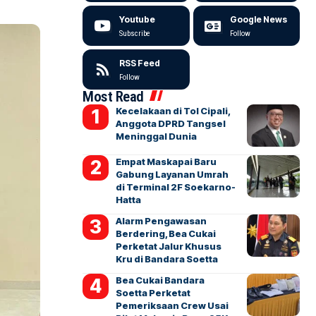
Youtube
Google News
Subscribe
Follow
RSS Feed
Follow
Most Read
Kecelakaan di Tol Cipali,
Anggota DPRD Tangsel
Meninggal Dunia
Empat Maskapai Baru
Gabung Layanan Umrah
di Terminal 2F Soekarno-
Hatta
Alarm Pengawasan
Berdering, Bea Cukai
Perketat Jalur Khusus
Kru di Bandara Soetta
Bea Cukai Bandara
Soetta Perketat
Pemeriksaan Crew Usai