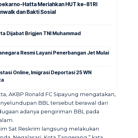
Soekarno-Hatta Meriahkan HUT ke-81 RI
nwalk dan Bakti Sosial
ta Dijabat Brigjen TNI Muhammad
anegara Resmi Layani Penerbangan Jet Mulai
stasi Online, Imigrasi Deportasi 25 WN
ta
tta, AKBP Ronald FC Sipayung mengatakan,
yelundupan BBL tersebut berawal dari
t dugaan adanya pengiriman BBL pada
alam.
t tim Sat Reskrim langsung melakukan
da, Negalasari, Kota Tangerang,” kata