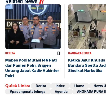
Related News
BERITA
BANDARA
BERITA
Mabes Polri Mutasi 146 Pati
Ketika Jalur Khusus 
dan Pamen Polri, Brigjen
Bandara Soetta Jad
Untung Jabat Kadiv Hubinter
Sindikat Narkotika
Polri
Quick Links:
Berita
Index
Home
News U
#pasangmatatelinga
Agenda
ANGKASA PURA II