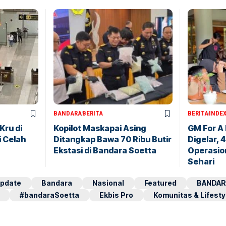
BANDARA
BERITA
BERITA
INDE
Kru di
Kopilot Maskapai Asing
GM For A
i Celah
Ditangkap Bawa 70 Ribu Butir
Digelar, 
Ekstasi di Bandara Soetta
Operasio
Sehari
pdate
Bandara
Nasional
Featured
BANDAR
#bandaraSoetta
Ekbis Pro
Komunitas & Lifesty