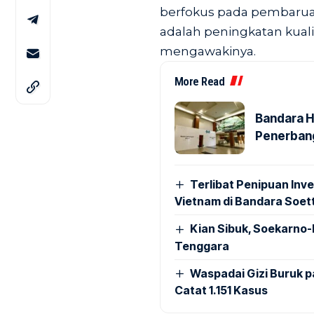
berfokus pada pembaruan 
adalah peningkatan kual
mengawakinya.
More Read
Bandara H
Penerbang
Terlibat Penipuan Inve
Vietnam di Bandara Soet
Kian Sibuk, Soekarno-
Tenggara
Waspadai Gizi Buruk 
Catat 1.151 Kasus