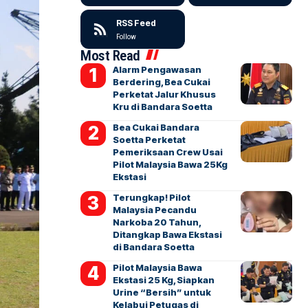
RSS Feed
Follow
Most Read
Alarm Pengawasan
Berdering, Bea Cukai
Perketat Jalur Khusus
Kru di Bandara Soetta
Bea Cukai Bandara
Soetta Perketat
Pemeriksaan Crew Usai
Pilot Malaysia Bawa 25Kg
Ekstasi
Terungkap! Pilot
Malaysia Pecandu
Narkoba 20 Tahun,
Ditangkap Bawa Ekstasi
di Bandara Soetta
Pilot Malaysia Bawa
Ekstasi 25 Kg, Siapkan
Urine “Bersih” untuk
Kelabui Petugas di