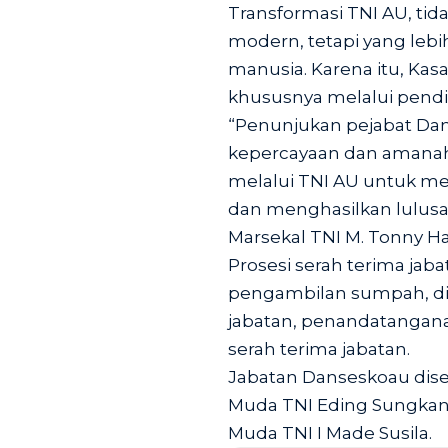
Transformasi TNI AU, tid
modern, tetapi yang leb
manusia. Karena itu, Ka
khususnya melalui pendid
“Penunjukan pejabat Da
kepercayaan dan amanah 
melalui TNI AU untuk me
dan menghasilkan lulusa
Marsekal TNI M. Tonny Ha
Prosesi serah terima jab
pengambilan sumpah, di
jabatan, penandatanganan
serah terima jabatan.
Jabatan Danseskoau dise
Muda TNI Eding Sungkana
Muda TNI I Made Susila.