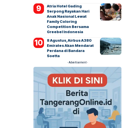
Atria Hotel Gading
Serpong Rayakan Hari
Anak Nasional Lewat
Family Coloring
Competition Bersama
Greebel Indonesia
8 Agustus, Airbus A380
Emirates Akan Mendarat
Perdana di Bandara
Soetta
- Advertisement -