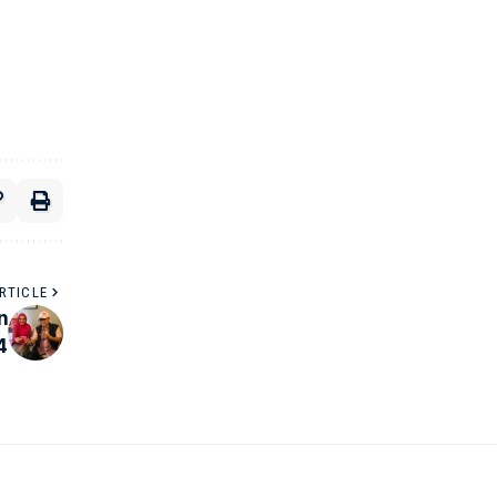
RTICLE
n
4