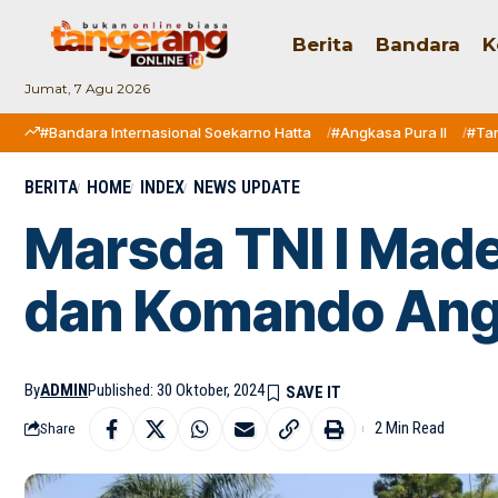
Berita
Bandara
K
Jumat, 7 Agu 2026
#Bandara Internasional Soekarno Hatta
#Angkasa Pura II
#Ta
BERITA
HOME
INDEX
NEWS UPDATE
Marsda TNI I Made
dan Komando Ang
By
ADMIN
Published: 30 Oktober, 2024
2 Min Read
Share