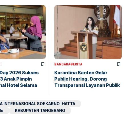
X
BANDARA
BERITA
 Day 2026 Sukses
Karantina Banten Gelar
43 Anak Pimpin
Public Hearing, Dorong
nal Hotel Selama
Transparansi Layanan Publik
A INTERNASIONAL SOEKARNO-HATTA
le
KABUPATEN TANGERANG