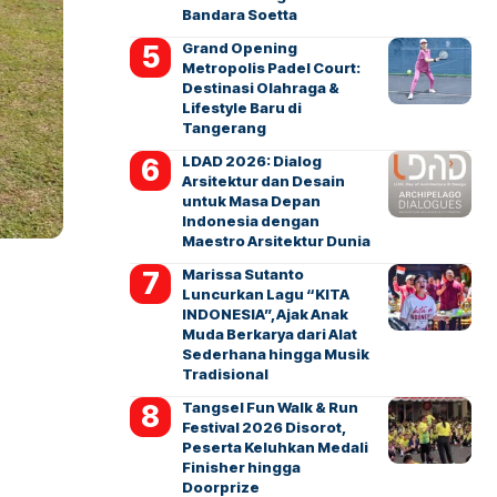
Bandara Soetta
Grand Opening
Metropolis Padel Court:
Destinasi Olahraga &
Lifestyle Baru di
Tangerang
LDAD 2026: Dialog
Arsitektur dan Desain
untuk Masa Depan
Indonesia dengan
Maestro Arsitektur Dunia
Marissa Sutanto
Luncurkan Lagu “KITA
INDONESIA”, Ajak Anak
Muda Berkarya dari Alat
Sederhana hingga Musik
Tradisional
Tangsel Fun Walk & Run
Festival 2026 Disorot,
Peserta Keluhkan Medali
Finisher hingga
Doorprize