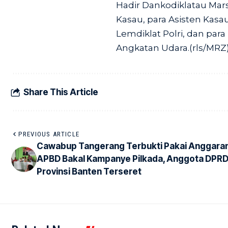
Hadir Dankodiklatau Marsd
Kasau, para Asisten Kasa
Lemdiklat Polri, dan par
Angkatan Udara.(rls/MRZ
Share This Article
PREVIOUS ARTICLE
Cawabup Tangerang Terbukti Pakai Anggara
APBD Bakal Kampanye Pilkada, Anggota DPR
Provinsi Banten Terseret