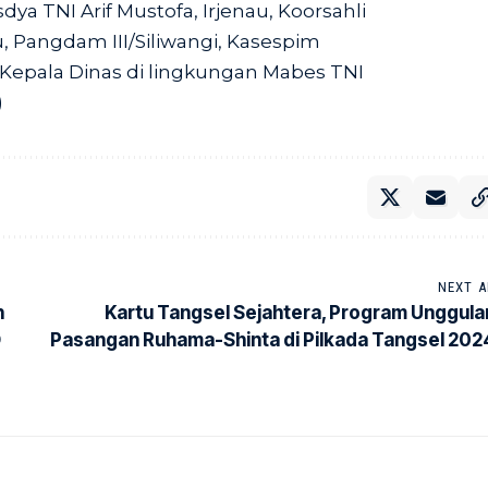
ya TNI Arif Mustofa, Irjenau, Koorsahli
u, Pangdam III/Siliwangi, Kasespim
a Kepala Dinas di lingkungan Mabes TNI
)
NEXT A
n
Kartu Tangsel Sejahtera, Program Unggula
D
Pasangan Ruhama-Shinta di Pilkada Tangsel 202