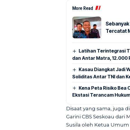
More Read
Sebanyak 
Tercatat 
Latihan Terintegrasi T
dan Antar Matra, 12.000 P
Kasau Diangkat Jadi W
Soliditas Antar TNI dan 
Kena Peta Risiko Bea C
Ekstasi Terancam Hukum
Disaat yang sama, juga d
Garini CBS Seskoau dari
Susila oleh Ketua Umum P