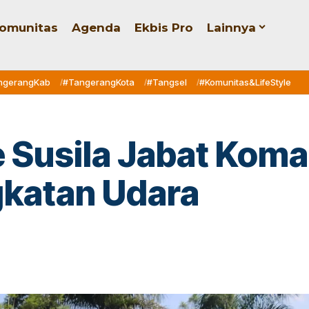
omunitas
Agenda
Ekbis Pro
Lainnya
ngerangKab
#TangerangKota
#Tangsel
#Komunitas&LifeStyle
 Susila Jabat Koma
katan Udara