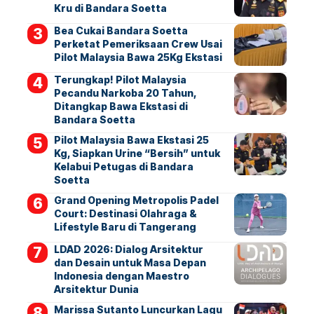
Kru di Bandara Soetta
Bea Cukai Bandara Soetta
Perketat Pemeriksaan Crew Usai
Pilot Malaysia Bawa 25Kg Ekstasi
Terungkap! Pilot Malaysia
Pecandu Narkoba 20 Tahun,
Ditangkap Bawa Ekstasi di
Bandara Soetta
Pilot Malaysia Bawa Ekstasi 25
Kg, Siapkan Urine “Bersih” untuk
Kelabui Petugas di Bandara
Soetta
Grand Opening Metropolis Padel
Court: Destinasi Olahraga &
Lifestyle Baru di Tangerang
LDAD 2026: Dialog Arsitektur
dan Desain untuk Masa Depan
Indonesia dengan Maestro
Arsitektur Dunia
Marissa Sutanto Luncurkan Lagu