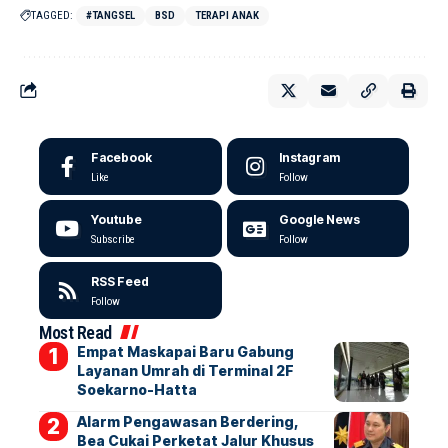
TAGGED:
#TANGSEL
BSD
TERAPI ANAK
Facebook
Instagram
Like
Follow
Youtube
Google News
Subscribe
Follow
RSS Feed
Follow
Most Read
Empat Maskapai Baru Gabung
Layanan Umrah di Terminal 2F
Soekarno-Hatta
Alarm Pengawasan Berdering,
Bea Cukai Perketat Jalur Khusus