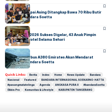
BANDARA
BERITA
Kopilot Maskapai Asing Ditangkap Bawa 70 Ribu Butir
Ekstasi di Bandara Soetta
BERITA
INDEX
GM For A Day 2026 Sukses Digelar, 43 Anak Pimpin
Operasional Hotel Selama Sehari
BANDARA
BERITA
8 Agustus, Airbus A380 Emirates Akan Mendarat
Perdana di Bandara Soetta
Quick Links:
Berita
Index
Home
News Update
Bandara
Nasional
Featured
BANDARA INTERNASIONAL SOEKARNO-HATTA
#pasangmatatelinga
Agenda
ANGKASA PURA II
#bandaraSoetta
Ekbis Pro
Komunitas & Lifestyle
KABUPATEN TANGERANG