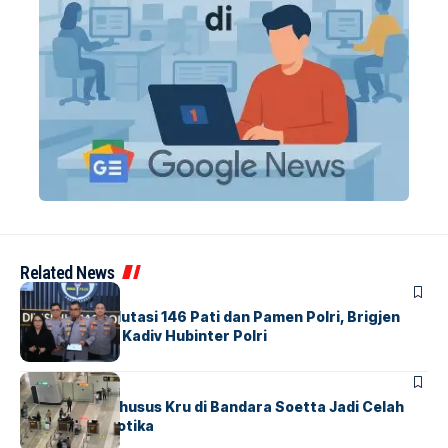
Related News
BERITA
Mabes Polri Mutasi 146 Pati dan Pamen Polri, Brigjen
Untung Jabat Kadiv Hubinter Polri
BANDARA
BERITA
Ketika Jalur Khusus Kru di Bandara Soetta Jadi Celah
Sindikat Narkotika