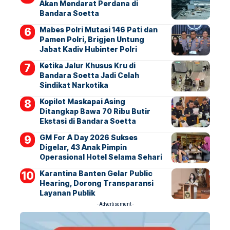
Akan Mendarat Perdana di
Bandara Soetta
Mabes Polri Mutasi 146 Pati dan
Pamen Polri, Brigjen Untung
Jabat Kadiv Hubinter Polri
Ketika Jalur Khusus Kru di
Bandara Soetta Jadi Celah
Sindikat Narkotika
Kopilot Maskapai Asing
Ditangkap Bawa 70 Ribu Butir
Ekstasi di Bandara Soetta
GM For A Day 2026 Sukses
Digelar, 43 Anak Pimpin
Operasional Hotel Selama Sehari
Karantina Banten Gelar Public
Hearing, Dorong Transparansi
Layanan Publik
- Advertisement -