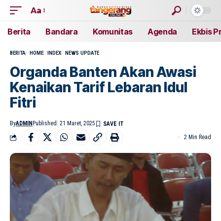
Aa
Berita
Bandara
Komunitas
Agenda
Ekbis P
BERITA
HOME
INDEX
NEWS UPDATE
Organda Banten Akan Awasi
Kenaikan Tarif Lebaran Idul
Fitri
By
ADMIN
Published: 21 Maret, 2025
2 Min Read