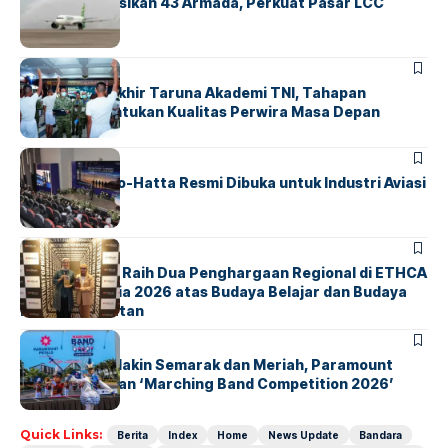
Citilink Operasikan 43 Armada, Perkuat Pasar LCC
Nasional
BERITA
Sidang Pantukhir Taruna Akademi TNI, Tahapan
Strategis Tentukan Kualitas Perwira Masa Depan
BANDARA
BERITA
IALC Soekarno-Hatta Resmi Dibuka untuk Industri Aviasi
Dunia
BERITA
ParagonCorp Raih Dua Penghargaan Regional di ETHCA
Southeast Asia 2026 atas Budaya Belajar dan Budaya
Kebermanfaatan
BERITA
INDEX
Akhir Pekan Makin Semarak dan Meriah, Paramount
Petals Hadirkan ‘Marching Band Competition 2026’
Quick Links:
Berita
Index
Home
News Update
Bandara