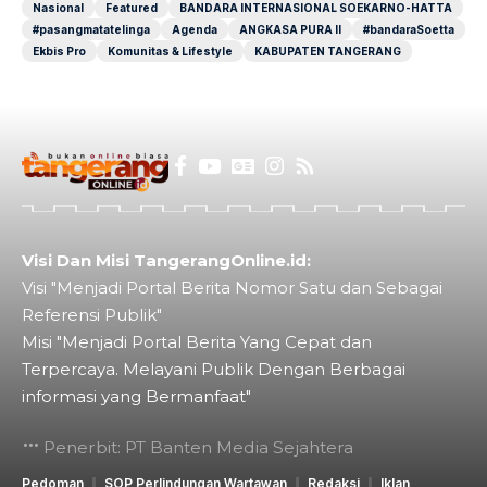
Nasional
Featured
BANDARA INTERNASIONAL SOEKARNO-HATTA
#pasangmatatelinga
Agenda
ANGKASA PURA II
#bandaraSoetta
Ekbis Pro
Komunitas & Lifestyle
KABUPATEN TANGERANG
Visi Dan Misi TangerangOnline.id:
Visi "Menjadi Portal Berita Nomor Satu dan Sebagai
Referensi Publik"
Misi "Menjadi Portal Berita Yang Cepat dan
Terpercaya. Melayani Publik Dengan Berbagai
informasi yang Bermanfaat"
Penerbit: PT Banten Media Sejahtera
Pedoman
SOP Perlindungan Wartawan
Redaksi
Iklan