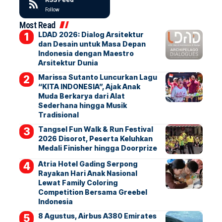
Follow
Most Read
LDAD 2026: Dialog Arsitektur
dan Desain untuk Masa Depan
Indonesia dengan Maestro
Arsitektur Dunia
Marissa Sutanto Luncurkan Lagu
“KITA INDONESIA”, Ajak Anak
Muda Berkarya dari Alat
Sederhana hingga Musik
Tradisional
Tangsel Fun Walk & Run Festival
2026 Disorot, Peserta Keluhkan
Medali Finisher hingga Doorprize
Atria Hotel Gading Serpong
Rayakan Hari Anak Nasional
Lewat Family Coloring
Competition Bersama Greebel
Indonesia
8 Agustus, Airbus A380 Emirates