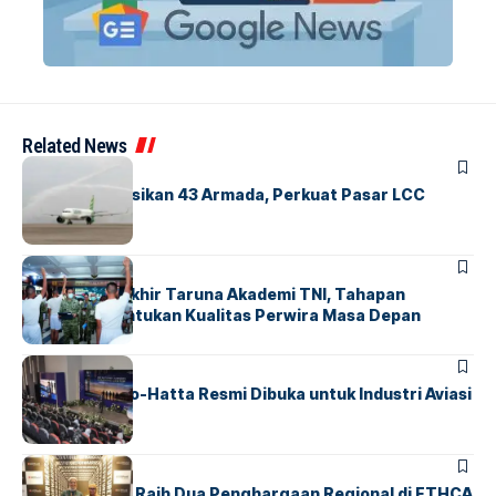
Related News
BANDARA
BERITA
Citilink Operasikan 43 Armada, Perkuat Pasar LCC
Nasional
BERITA
Sidang Pantukhir Taruna Akademi TNI, Tahapan
Strategis Tentukan Kualitas Perwira Masa Depan
BANDARA
BERITA
IALC Soekarno-Hatta Resmi Dibuka untuk Industri Aviasi
Dunia
BERITA
ParagonCorp Raih Dua Penghargaan Regional di ETHCA