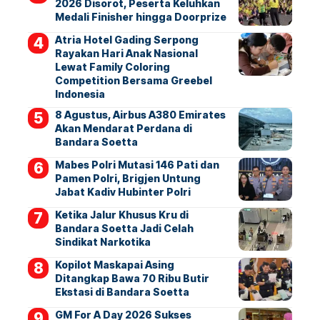
2026 Disorot, Peserta Keluhkan
Medali Finisher hingga Doorprize
Atria Hotel Gading Serpong
Rayakan Hari Anak Nasional
Lewat Family Coloring
Competition Bersama Greebel
Indonesia
8 Agustus, Airbus A380 Emirates
Akan Mendarat Perdana di
Bandara Soetta
Mabes Polri Mutasi 146 Pati dan
Pamen Polri, Brigjen Untung
Jabat Kadiv Hubinter Polri
Ketika Jalur Khusus Kru di
Bandara Soetta Jadi Celah
Sindikat Narkotika
Kopilot Maskapai Asing
Ditangkap Bawa 70 Ribu Butir
Ekstasi di Bandara Soetta
GM For A Day 2026 Sukses