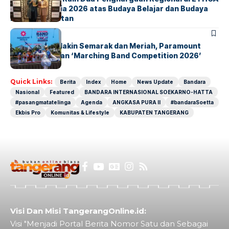
Southeast Asia 2026 atas Budaya Belajar dan Budaya
Kebermanfaatan
BERITA
INDEX
Akhir Pekan Makin Semarak dan Meriah, Paramount
Petals Hadirkan ‘Marching Band Competition 2026’
Quick Links:
Berita
Index
Home
News Update
Bandara
Nasional
Featured
BANDARA INTERNASIONAL SOEKARNO-HATTA
#pasangmatatelinga
Agenda
ANGKASA PURA II
#bandaraSoetta
Ekbis Pro
Komunitas & Lifestyle
KABUPATEN TANGERANG
Visi Dan Misi TangerangOnline.id:
Visi "Menjadi Portal Berita Nomor Satu dan Sebagai