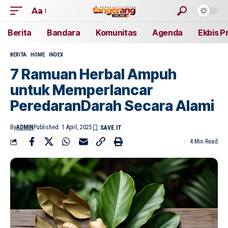
Aa
Berita
Bandara
Komunitas
Agenda
Ekbis P
BERITA
HOME
INDEX
7 Ramuan Herbal Ampuh
untuk Memperlancar
PeredaranDarah Secara Alami
By
ADMIN
Published: 1 April, 2025
4 Min Read