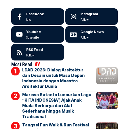
Facebook
Instagram
Like
Follow
Youtube
Google News
Subscribe
Follow
RSS Feed
Follow
Most Read
LDAD 2026: Dialog Arsitektur
dan Desain untuk Masa Depan
Indonesia dengan Maestro
Arsitektur Dunia
Marissa Sutanto Luncurkan Lagu
“KITA INDONESIA”, Ajak Anak
Muda Berkarya dari Alat
Sederhana hingga Musik
Tradisional
Tangsel Fun Walk & Run Festival