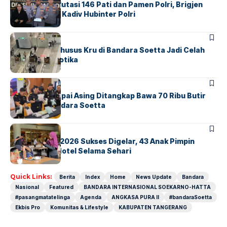
Mabes Polri Mutasi 146 Pati dan Pamen Polri, Brigjen
Untung Jabat Kadiv Hubinter Polri
BANDARA
BERITA
Ketika Jalur Khusus Kru di Bandara Soetta Jadi Celah
Sindikat Narkotika
BANDARA
BERITA
Kopilot Maskapai Asing Ditangkap Bawa 70 Ribu Butir
Ekstasi di Bandara Soetta
BERITA
INDEX
GM For A Day 2026 Sukses Digelar, 43 Anak Pimpin
Operasional Hotel Selama Sehari
Quick Links:
Berita
Index
Home
News Update
Bandara
Nasional
Featured
BANDARA INTERNASIONAL SOEKARNO-HATTA
#pasangmatatelinga
Agenda
ANGKASA PURA II
#bandaraSoetta
Ekbis Pro
Komunitas & Lifestyle
KABUPATEN TANGERANG