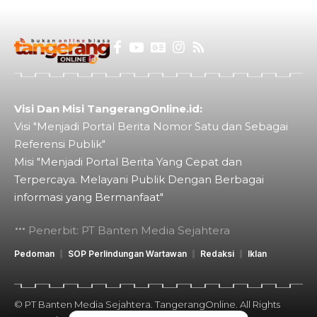
Visi Dan Misi TangerangOnline.id:
Visi "Menjadi Portal Berita Nomor Satu dan Sebagai
Referensi Publik"
Misi "Menjadi Portal Berita Yang Cepat dan
Terpercaya. Melayani Publik Dengan Berbagai
informasi yang Bermanfaat"
Penerbit: PT Banten Media Sejahtera
Pedoman
SOP Perlindungan Wartawan
Redaksi
Iklan
© PT Banten Media Sejahtera. TangerangOnline. All Rights