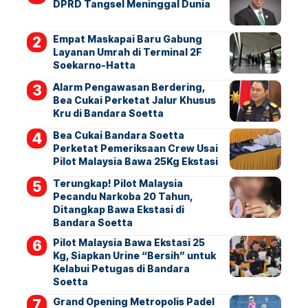
DPRD Tangsel Meninggal Dunia
Empat Maskapai Baru Gabung
Layanan Umrah di Terminal 2F
Soekarno-Hatta
Alarm Pengawasan Berdering,
Bea Cukai Perketat Jalur Khusus
Kru di Bandara Soetta
Bea Cukai Bandara Soetta
Perketat Pemeriksaan Crew Usai
Pilot Malaysia Bawa 25Kg Ekstasi
Terungkap! Pilot Malaysia
Pecandu Narkoba 20 Tahun,
Ditangkap Bawa Ekstasi di
Bandara Soetta
Pilot Malaysia Bawa Ekstasi 25
Kg, Siapkan Urine “Bersih” untuk
Kelabui Petugas di Bandara
Soetta
Grand Opening Metropolis Padel