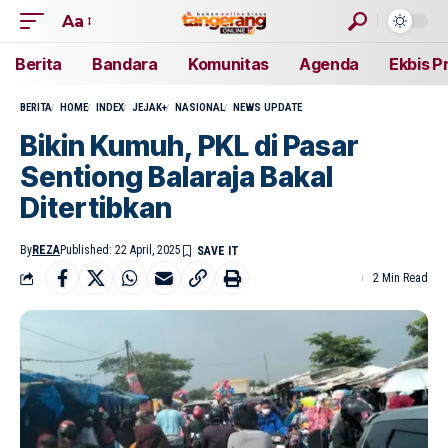
Aa
Berita
Bandara
Komunitas
Agenda
Ekbis P
BERITA
HOME
INDEX
JEJAK+
NASIONAL
NEWS UPDATE
Bikin Kumuh, PKL di Pasar
Sentiong Balaraja Bakal
Ditertibkan
By
REZA
Published: 22 April, 2025
2 Min Read