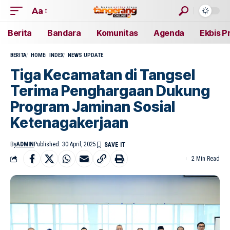
Aa
Berita
Bandara
Komunitas
Agenda
Ekbis P
BERITA
HOME
INDEX
NEWS UPDATE
Tiga Kecamatan di Tangsel
Terima Penghargaan Dukung
Program Jaminan Sosial
Ketenagakerjaan
By
ADMIN
Published: 30 April, 2025
2 Min Read