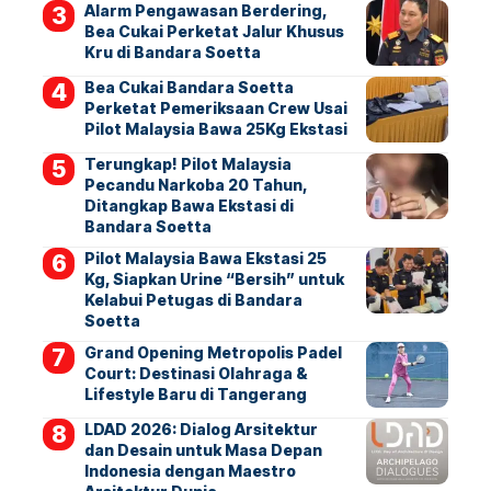
Alarm Pengawasan Berdering,
Bea Cukai Perketat Jalur Khusus
Kru di Bandara Soetta
Bea Cukai Bandara Soetta
Perketat Pemeriksaan Crew Usai
Pilot Malaysia Bawa 25Kg Ekstasi
Terungkap! Pilot Malaysia
Pecandu Narkoba 20 Tahun,
Ditangkap Bawa Ekstasi di
Bandara Soetta
Pilot Malaysia Bawa Ekstasi 25
Kg, Siapkan Urine “Bersih” untuk
Kelabui Petugas di Bandara
Soetta
Grand Opening Metropolis Padel
Court: Destinasi Olahraga &
Lifestyle Baru di Tangerang
LDAD 2026: Dialog Arsitektur
dan Desain untuk Masa Depan
Indonesia dengan Maestro