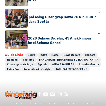
Sindikat Narkotika
BANDARA
BERITA
Kopilot Maskapai Asing Ditangkap Bawa 70 Ribu Butir
Ekstasi di Bandara Soetta
BERITA
INDEX
GM For A Day 2026 Sukses Digelar, 43 Anak Pimpin
Operasional Hotel Selama Sehari
Quick Links:
Berita
Index
Home
News Update
Bandara
Nasional
Featured
BANDARA INTERNASIONAL SOEKARNO-HATTA
#pasangmatatelinga
Agenda
ANGKASA PURA II
#bandaraSoetta
Ekbis Pro
Komunitas & Lifestyle
KABUPATEN TANGERANG