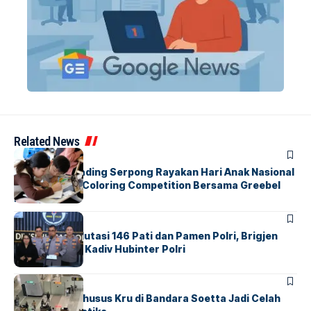
Related News
BERITA
INDEX
Atria Hotel Gading Serpong Rayakan Hari Anak Nasional
Lewat Family Coloring Competition Bersama Greebel
Indonesia
BERITA
Mabes Polri Mutasi 146 Pati dan Pamen Polri, Brigjen
Untung Jabat Kadiv Hubinter Polri
BANDARA
BERITA
Ketika Jalur Khusus Kru di Bandara Soetta Jadi Celah