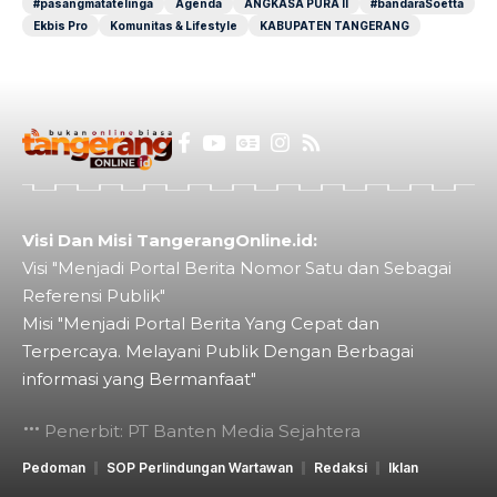
#pasangmatatelinga
Agenda
ANGKASA PURA II
#bandaraSoetta
Ekbis Pro
Komunitas & Lifestyle
KABUPATEN TANGERANG
Visi Dan Misi TangerangOnline.id:
Visi "Menjadi Portal Berita Nomor Satu dan Sebagai
Referensi Publik"
Misi "Menjadi Portal Berita Yang Cepat dan
Terpercaya. Melayani Publik Dengan Berbagai
informasi yang Bermanfaat"
Penerbit: PT Banten Media Sejahtera
Pedoman
SOP Perlindungan Wartawan
Redaksi
Iklan