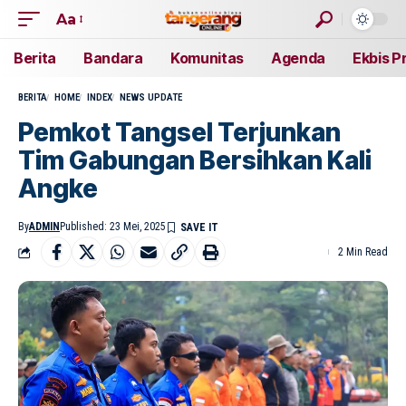
Aa
Berita
Bandara
Komunitas
Agenda
Ekbis P
BERITA
HOME
INDEX
NEWS UPDATE
Pemkot Tangsel Terjunkan
Tim Gabungan Bersihkan Kali
Angke
By
ADMIN
Published: 23 Mei, 2025
2 Min Read