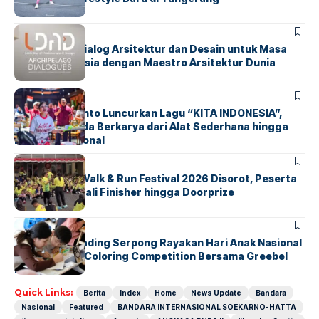
BERITA
HOME
LDAD 2026: Dialog Arsitektur dan Desain untuk Masa
Depan Indonesia dengan Maestro Arsitektur Dunia
BERITA
INDEX
Marissa Sutanto Luncurkan Lagu “KITA INDONESIA”,
Ajak Anak Muda Berkarya dari Alat Sederhana hingga
Musik Tradisional
BERITA
INDEX
Tangsel Fun Walk & Run Festival 2026 Disorot, Peserta
Keluhkan Medali Finisher hingga Doorprize
BERITA
INDEX
Atria Hotel Gading Serpong Rayakan Hari Anak Nasional
Lewat Family Coloring Competition Bersama Greebel
Indonesia
Quick Links:
Berita
Index
Home
News Update
Bandara
Nasional
Featured
BANDARA INTERNASIONAL SOEKARNO-HATTA