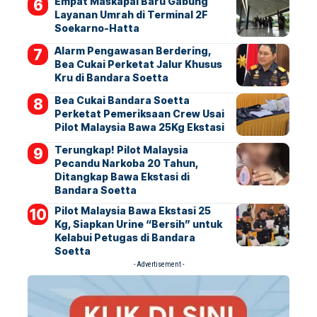
Empat Maskapai Baru Gabung
Layanan Umrah di Terminal 2F
Soekarno-Hatta
Alarm Pengawasan Berdering,
Bea Cukai Perketat Jalur Khusus
Kru di Bandara Soetta
Bea Cukai Bandara Soetta
Perketat Pemeriksaan Crew Usai
Pilot Malaysia Bawa 25Kg Ekstasi
Terungkap! Pilot Malaysia
Pecandu Narkoba 20 Tahun,
Ditangkap Bawa Ekstasi di
Bandara Soetta
Pilot Malaysia Bawa Ekstasi 25
Kg, Siapkan Urine “Bersih” untuk
Kelabui Petugas di Bandara
Soetta
- Advertisement -