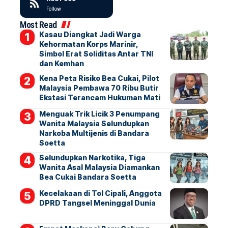
Follow
Most Read
Kasau Diangkat Jadi Warga
Kehormatan Korps Marinir,
Simbol Erat Soliditas Antar TNI
dan Kemhan
Kena Peta Risiko Bea Cukai, Pilot
Malaysia Pembawa 70 Ribu Butir
Ekstasi Terancam Hukuman Mati
Menguak Trik Licik 3 Penumpang
Wanita Malaysia Selundupkan
Narkoba Multijenis di Bandara
Soetta
Selundupkan Narkotika, Tiga
Wanita Asal Malaysia Diamankan
Bea Cukai Bandara Soetta
Kecelakaan di Tol Cipali, Anggota
DPRD Tangsel Meninggal Dunia