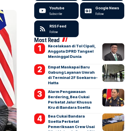
Youtube
Google News
Subscribe
Follow
RSS Feed
Follow
Most Read
Kecelakaan di Tol Cipali,
Anggota DPRD Tangsel
Meninggal Dunia
Empat Maskapai Baru
Gabung Layanan Umrah
di Terminal 2F Soekarno-
Hatta
Alarm Pengawasan
Berdering, Bea Cukai
Perketat Jalur Khusus
Kru di Bandara Soetta
Bea Cukai Bandara
Soetta Perketat
Pemeriksaan Crew Usai