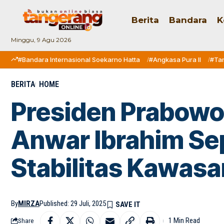
Berita
Bandara
K
Minggu, 9 Agu 2026
#Bandara Internasional Soekarno Hatta
#Angkasa Pura II
#Ta
BERITA
HOME
Presiden Prabowo
Anwar Ibrahim Se
Stabilitas Kawasa
By
MIRZA
Published: 29 Juli, 2025
1 Min Read
Share