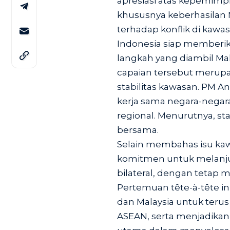
apresiasi atas kepemim
khususnya keberhasilan 
terhadap konflik di kaw
Indonesia siap memberi
langkah yang diambil Ma
capaian tersebut merup
stabilitas kawasan. PM 
kerja sama negara-nega
regional. Menurutnya, st
bersama.
Selain membahas isu ka
komitmen untuk melanju
bilateral, dengan tetap
Pertemuan tête-à-tête i
dan Malaysia untuk teru
ASEAN, serta menjadikan