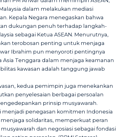
pinan PM Anwar dalam memimpin ASEAN,
Malaysia dalam melakukan mediasi
asan. Kepala Negara menegaskan bahwa
kan dukungan penuh terhadap langkah-
laysia sebagai Ketua ASEAN. Menurutnya,
akan terobosan penting untuk menjaga
Anwar Ibrahim pun menyoroti pentingnya
ra Asia Tenggara dalam menjaga keamanan
abilitas kawasan adalah tanggung jawab
wasan, kedua pemimpin juga menekankan
tkan penyelesaian berbagai persoalan
 mengedepankan prinsip musyawarah.
ni menjadi penegasan komitmen Indonesia
s menjaga solidaritas, memperkuat peran
 musyawarah dan negosiasi sebagai fondasi