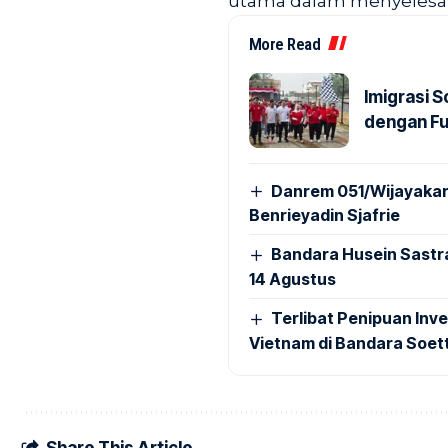
utama dalam menyelesaik
More Read
Imigrasi 
dengan Fu
Danrem 051/Wijayakar
Benrieyadin Sjafrie
Bandara Husein Sastr
14 Agustus
Terlibat Penipuan Inve
Vietnam di Bandara Soet