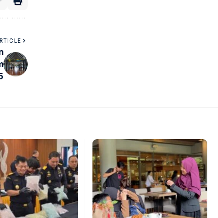
RTICLE
n
m
5