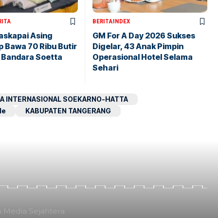
RITA
BERITA
INDEX
askapai Asing
GM For A Day 2026 Sukses
 Bawa 70 Ribu Butir
Digelar, 43 Anak Pimpin
i Bandara Soetta
Operasional Hotel Selama
Sehari
A INTERNASIONAL SOEKARNO-HATTA
le
KABUPATEN TANGERANG
n Media Sejahtera