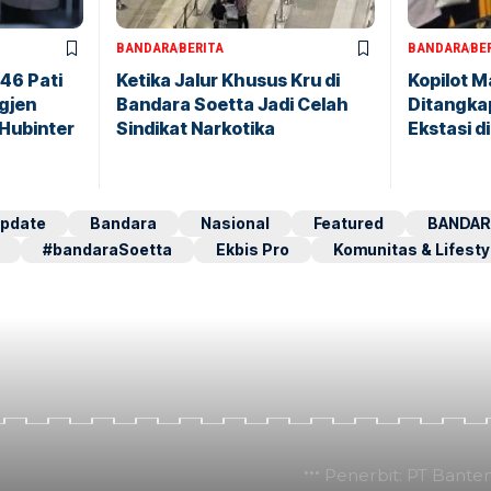
BANDARA
BERITA
BANDARA
BE
146 Pati
Ketika Jalur Khusus Kru di
Kopilot M
igjen
Bandara Soetta Jadi Celah
Ditangkap
 Hubinter
Sindikat Narkotika
Ekstasi d
pdate
Bandara
Nasional
Featured
BANDAR
#bandaraSoetta
Ekbis Pro
Komunitas & Lifesty
Penerbit: PT Bante