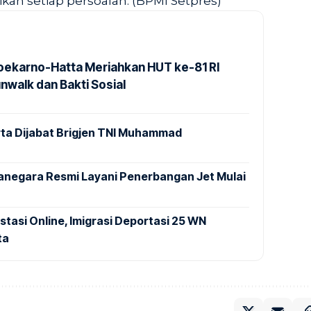
an setiap persoalan. (BPMI Setpres)
Soekarno-Hatta Meriahkan HUT ke-81 RI
nwalk dan Bakti Sosial
ta Dijabat Brigjen TNI Muhammad
anegara Resmi Layani Penerbangan Jet Mulai
stasi Online, Imigrasi Deportasi 25 WN
ta