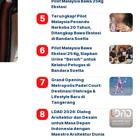
Pilot Malaysia Bawa 25Kg
Ekstasi
Terungkap! Pilot
Malaysia Pecandu
Narkoba 20 Tahun,
Ditangkap Bawa Ekstasi
di Bandara Soetta
Pilot Malaysia Bawa
Ekstasi 25 Kg, Siapkan
Urine “Bersih” untuk
Kelabui Petugas di
Bandara Soetta
Grand Opening
Metropolis Padel Court:
Destinasi Olahraga &
Lifestyle Baru di
Tangerang
LDAD 2026: Dialog
Arsitektur dan Desain
untuk Masa Depan
Indonesia dengan
Maestro Arsitektur Dunia