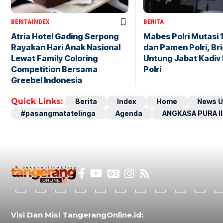
BERITA
INDEX
BERITA
Atria Hotel Gading Serpong
Mabes Polri Mutasi 
Rayakan Hari Anak Nasional
dan Pamen Polri, Br
Lewat Family Coloring
Untung Jabat Kadiv
Competition Bersama
Polri
Greebel Indonesia
Quick Links:
Berita
Index
Home
News U
#pasangmatatelinga
Agenda
ANGKASA PURA II
Visi Dan Misi TangerangOnline.id: