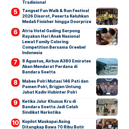
Tradisional
Tangsel Fun Walk & Run Festival
2026 Disorot, Peserta Keluhkan
Medali Finisher hingga Doorprize
Atria Hotel Gading Serpong
Rayakan Hari Anak Nasional
Lewat Family Coloring
Competition Bersama Greebel
Indonesia
8 Agustus, Airbus A380 Emirates
Akan Mendarat Perdana di
Bandara Soetta
Mabes Polri Mutasi 146 Pati dan
Pamen Polri, Brigjen Untung
Jabat Kadiv Hubinter Polri
Ketika Jalur Khusus Kru di
Bandara Soetta Jadi Celah
Sindikat Narkotika
Kopilot Maskapai Asing
Ditangkap Bawa 70 Ribu Butir