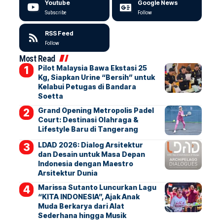
Youtube
Google News
Subscribe
Follow
RSS Feed
Follow
Most Read
Pilot Malaysia Bawa Ekstasi 25
Kg, Siapkan Urine “Bersih” untuk
Kelabui Petugas di Bandara
Soetta
Grand Opening Metropolis Padel
Court: Destinasi Olahraga &
Lifestyle Baru di Tangerang
LDAD 2026: Dialog Arsitektur
dan Desain untuk Masa Depan
Indonesia dengan Maestro
Arsitektur Dunia
Marissa Sutanto Luncurkan Lagu
“KITA INDONESIA”, Ajak Anak
Muda Berkarya dari Alat
Sederhana hingga Musik