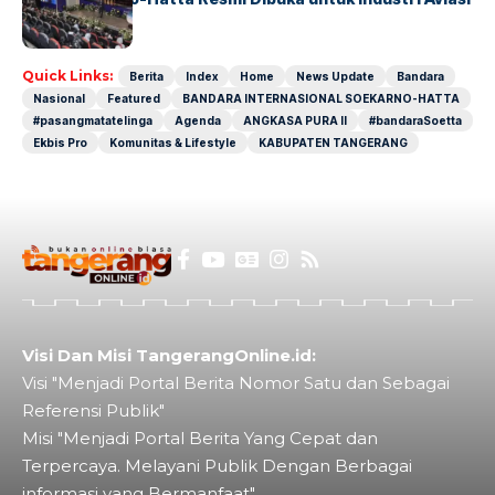
Dunia
Quick Links:
Berita
Index
Home
News Update
Bandara
Nasional
Featured
BANDARA INTERNASIONAL SOEKARNO-HATTA
#pasangmatatelinga
Agenda
ANGKASA PURA II
#bandaraSoetta
Ekbis Pro
Komunitas & Lifestyle
KABUPATEN TANGERANG
Visi Dan Misi TangerangOnline.id:
Visi "Menjadi Portal Berita Nomor Satu dan Sebagai
Referensi Publik"
Misi "Menjadi Portal Berita Yang Cepat dan
Terpercaya. Melayani Publik Dengan Berbagai
informasi yang Bermanfaat"