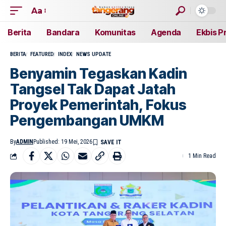
Aa
Berita
Bandara
Komunitas
Agenda
Ekbis P
BERITA
FEATURED
INDEX
NEWS UPDATE
Benyamin Tegaskan Kadin
Tangsel Tak Dapat Jatah
Proyek Pemerintah, Fokus
Pengembangan UMKM
By
ADMIN
Published: 19 Mei, 2026
1 Min Read