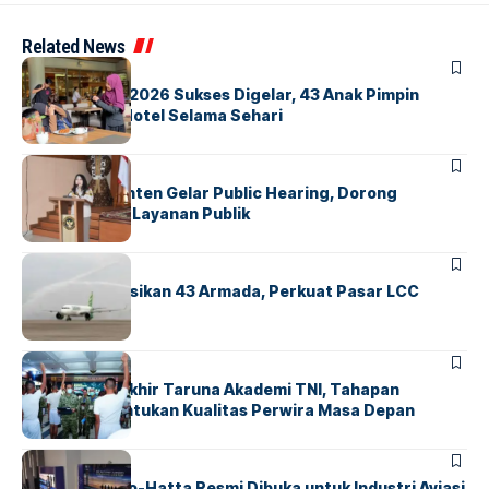
Related News
BERITA
INDEX
GM For A Day 2026 Sukses Digelar, 43 Anak Pimpin
Operasional Hotel Selama Sehari
BANDARA
BERITA
Karantina Banten Gelar Public Hearing, Dorong
Transparansi Layanan Publik
BANDARA
BERITA
Citilink Operasikan 43 Armada, Perkuat Pasar LCC
Nasional
BERITA
Sidang Pantukhir Taruna Akademi TNI, Tahapan
Strategis Tentukan Kualitas Perwira Masa Depan
BANDARA
BERITA
IALC Soekarno-Hatta Resmi Dibuka untuk Industri Aviasi