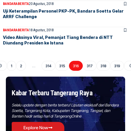
BANDARA
BERITA
20 Agustus, 2018
Uji Keterampilan Personel PKP-PK, Bandara Soetta Gelar
ARRF Challenge
BANDARA
BERITA
18 Agustus, 2018
Video Aksinya Viral, Pemanjat Tiang Bendera di NTT
Diundang Presiden ke Istana
1
2
…
314
315
316
317
318
319
Kabar Terbaru Tangerang Raya
Selalu update dengan berita terbaru! Liputan eksklusif dari Bandara
Soetta, Tangerang Kota, Kabupaten Tangerang, Tangsel, dan
Banten hadir setiap hari di TangerangOnline
Explore Now