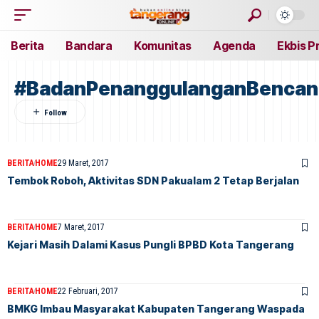
Berita
Bandara
Komunitas
Agenda
Ekbis P
#BadanPenanggulanganBencan
BERITA
HOME
29 Maret, 2017
Tembok Roboh, Aktivitas SDN Pakualam 2 Tetap Berjalan
BERITA
HOME
7 Maret, 2017
Kejari Masih Dalami Kasus Pungli BPBD Kota Tangerang
BERITA
HOME
22 Februari, 2017
BMKG Imbau Masyarakat Kabupaten Tangerang Waspada