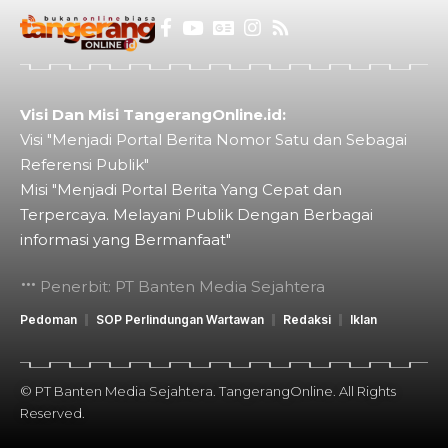
Visi Dan Misi TangerangOnline.id:
Visi "Menjadi Portal Berita Nomor Satu dan Sebagai
Referensi Publik"
Misi "Menjadi Portal Berita Yang Cepat dan
Terpercaya. Melayani Publik Dengan Berbagai
informasi yang Bermanfaat"
Penerbit: PT Banten Media Sejahtera
Pedoman
SOP Perlindungan Wartawan
Redaksi
Iklan
© PT Banten Media Sejahtera. TangerangOnline. All Rights
Reserved.