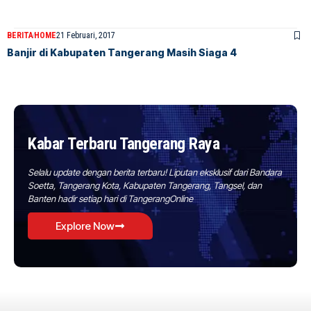
BERITA
HOME
21 Februari, 2017
Banjir di Kabupaten Tangerang Masih Siaga 4
Kabar Terbaru Tangerang Raya
Selalu update dengan berita terbaru! Liputan eksklusif dari Bandara
Soetta, Tangerang Kota, Kabupaten Tangerang, Tangsel, dan
Banten hadir setiap hari di TangerangOnline
Explore Now