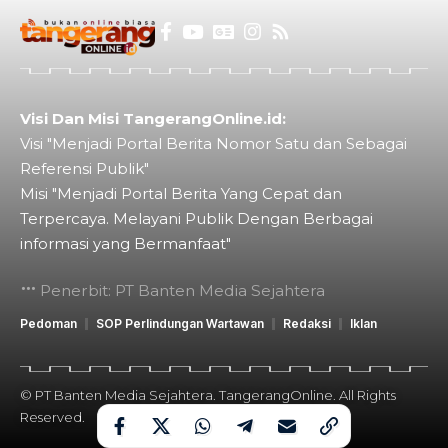
Visi Dan Misi TangerangOnline.id:
Visi "Menjadi Portal Berita Nomor Satu dan Sebagai
Referensi Publik"
Misi "Menjadi Portal Berita Yang Cepat dan
Terpercaya. Melayani Publik Dengan Berbagai
informasi yang Bermanfaat"
Penerbit: PT Banten Media Sejahtera
Pedoman
SOP Perlindungan Wartawan
Redaksi
Iklan
© PT Banten Media Sejahtera. TangerangOnline. All Rights
Reserved.