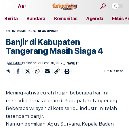
Aa
Berita
Bandara
Komunitas
Agenda
Ekbis P
BERITA
HOME
INDEX
NEWS UPDATE
Banjir di Kabupaten
Tangerang Masih Siaga 4
By
REDAKSI
Published: 21 Februari, 2017
2 Min Read
Meningkatnya curah hujan beberapa hari ini
menjadi permasalahan di Kabupaten Tangerang.
Beberapa wilayah di kota seribu industri ini telah
terendam banjir.
Namun demikian, Agus Suryana, Kepala Badan