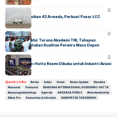
BANDARA
BERITA
Citilink Operasikan 43 Armada, Perkuat Pasar LCC
Nasional
BERITA
Sidang Pantukhir Taruna Akademi TNI, Tahapan
Strategis Tentukan Kualitas Perwira Masa Depan
BANDARA
BERITA
IALC Soekarno-Hatta Resmi Dibuka untuk Industri Aviasi
Dunia
Quick Links:
Berita
Index
Home
News Update
Bandara
Nasional
Featured
BANDARA INTERNASIONAL SOEKARNO-HATTA
#pasangmatatelinga
Agenda
ANGKASA PURA II
#bandaraSoetta
Ekbis Pro
Komunitas & Lifestyle
KABUPATEN TANGERANG