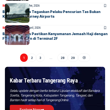
BANDARA
BERITA
15 Mei, 2026
Bandara Soetta Tegaskan Pelaku Pencurian Tas Bukan
Karyawan InJourney Airports
BANDARA
BERITA
20 April, 2026
Bandara Soetta Pastikan Kenyamanan Jemaah Haji dengan
Fasilitas Modern di Terminal 2F
1
2
3
…
28
29
Kabar Terbaru Tangerang Raya
Selalu update dengan berita terbaru! Liputan eksklusif dari Bandara
Soetta, Tangerang Kota, Kabupaten Tangerang, Tangsel, dan
Banten hadir setiap hari di TangerangOnline
Explore Now