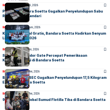
BANDARA
BERITA
7 Juli, 2026
Polresta Bandara Soetta Gagalkan Penyelundupan Sabu
Rp10 Miliar ke Kendari
BANDARA
BERITA
21 Juni, 2026
Khitanan Massal Gratis, Bandara Soetta Hadirkan Senyum
Libur Sekolah 2026
BANDARA
BERITA
2 Juni, 2026
Seamless Corridor Gate Percepat Pemeriksaan
Kepulangan Haji di Bandara Soetta
BANDARA
BERITA
26 Mei, 2026
Bea Cukai & AVSEC Gagalkan Penyelundupan 17,5 Kilogram
Emas di Bandara Soetta
BANDARA
BERITA
24 Mei, 2026
9 WNI Aktivis Global Sumud Flotilla Tiba di Bandara Soetta