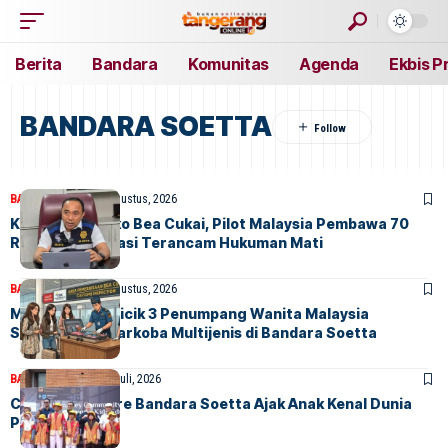
Berita
Bandara
Komunitas
Agenda
Ekbis P
BANDARA SOETTA
BANDARA
BERITA
6 Agustus, 2026
Kena Peta Risiko Bea Cukai, Pilot Malaysia Pembawa 70
Ribu Butir Ekstasi Terancam Hukuman Mati
BANDARA
BERITA
6 Agustus, 2026
Menguak Trik Licik 3 Penumpang Wanita Malaysia
Selundupkan Narkoba Multijenis di Bandara Soetta
BANDARA
BERITA
25 Juli, 2026
Community Care Bandara Soetta Ajak Anak Kenal Dunia
Penerbangan