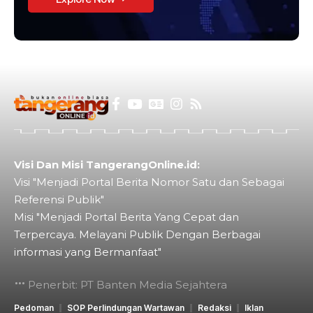
Visi Dan Misi TangerangOnline.id:
Visi "Menjadi Portal Berita Nomor Satu dan Sebagai
Referensi Publik"
Misi "Menjadi Portal Berita Yang Cepat dan
Terpercaya. Melayani Publik Dengan Berbagai
informasi yang Bermanfaat"
Penerbit: PT Banten Media Sejahtera
Pedoman
SOP Perlindungan Wartawan
Redaksi
Iklan