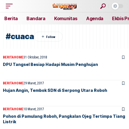
Berita
Bandara
Komunitas
Agenda
Ekbis P
#cuaca
BERITA
HOME
31 Oktober, 2018
DPU Tangsel Besiap Hadapi Musim Penghujan
BERITA
HOME
29 Maret, 2017
Hujan Angin, Tembok SDN di Serpong Utara Roboh
BERITA
HOME
10 Maret, 2017
Pohon di Pamulang Roboh, Pangkalan Ojeg Tertimpa Tiang
Listrik