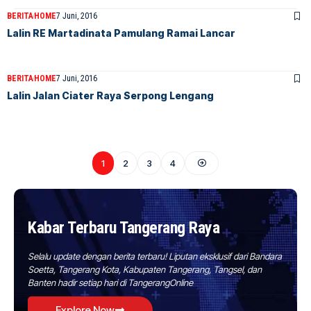
BERITA
HOME
7 Juni, 2016
Lalin RE Martadinata Pamulang Ramai Lancar
BERITA
HOME
7 Juni, 2016
Lalin Jalan Ciater Raya Serpong Lengang
1
2
3
4
Kabar Terbaru Tangerang Raya
Selalu update dengan berita terbaru! Liputan eksklusif dari Bandara
Soetta, Tangerang Kota, Kabupaten Tangerang, Tangsel, dan
Banten hadir setiap hari di TangerangOnline
Explore Now